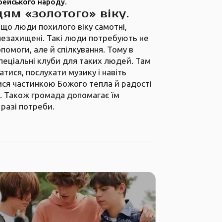
рейського народу.
ям «золотого» віку.
 що люди похилого віку самотні,
 незахищені. Такі люди потребують не
помоги, але й спілкування. Тому в
пеціальні клуби для таких людей. Там
тися, послухати музику і навіть
ися частинкою Божого тепла й радості
в. Також громада допомагає їм
 разі потреби.