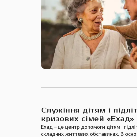
Служіння дітям і підлі
кризових сімей «Ехад»
Ехад – це центр допомоги дітям і підл
складних життєвих обставинах. В осно