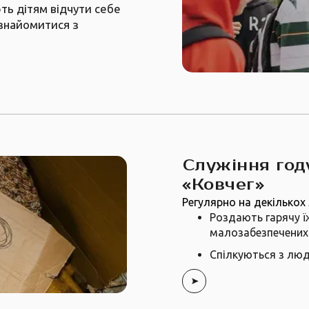
ть дітям відчути себе
ознайомитися з
Служіння год
«Ковчег»
Регулярно на декількох
Роздають гарячу ї
малозабезпечених
Спілкуються з люд