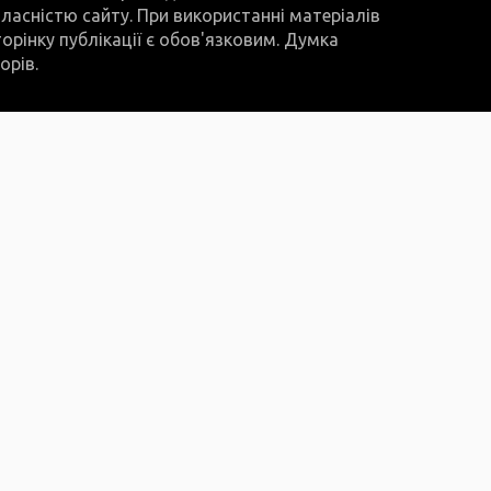
 власністю сайту. При використанні матеріалів
орінку публікації є обов'язковим. Думка
орів.