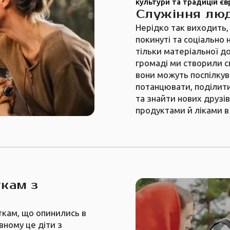
культури та традицій єв
Служіння люд
Нерідко так виходить,
покинуті та соціально
тільки матеріальної до
громаді ми створили с
вони можуть поспілкува
потанцювати, поділит
та знайти нових друзі
продуктами й ліками в
ткам з
іткам, що опинились в
вному це діти з