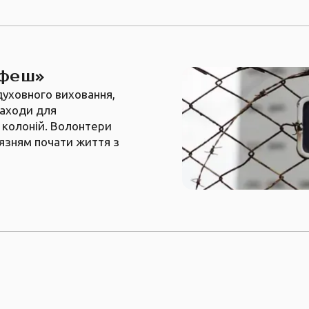
офеш»
уховного виховання,
заходи для
х колоній. Волонтери
’язням почати життя з