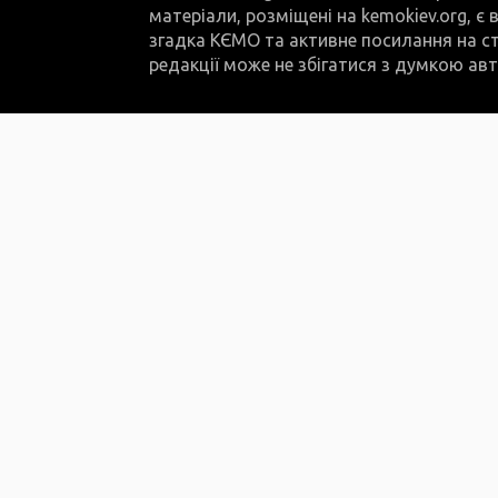
матеріали, розміщені на kemokiev.org, є
згадка КЄМО та активне посилання на ст
редакції може не збігатися з думкою авт