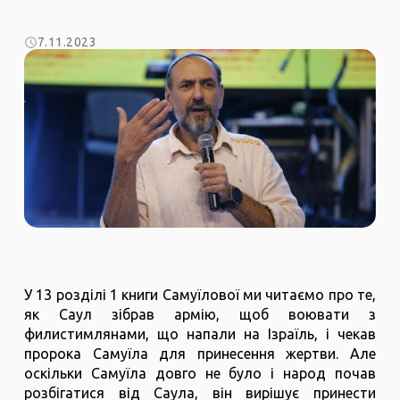
7.11.2023
У 13 розділі 1 книги Самуїлової ми читаємо про те,
як Саул зібрав армію, щоб воювати з
филистимлянами, що напали на Ізраїль, і чекав
пророка Самуїла для принесення жертви. Але
оскільки Самуїла довго не було і народ почав
розбігатися від Саула, він вирішує принести