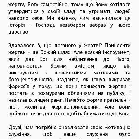
жертву Богу самостійно, тому що йому хотілося
утвердитися у своїй владі та утримати людей
навколо себе. Ми знаємо, чим закінчилася ця
історія – Господь незабаром забрав у нього
царство.
Здавалося б, що поганого у жертві? Приносити
жертви – це Божий шлях. Але всякий інструмент,
який дає Бог для наближення до Нього,
наповнюється Божим змістом, якщо він
виконується з правильними мотивами та
богоцентричністю. Згадайте, як Ієшуа викривав
фарисеїв у тому, що вони приносять жертви і
постять з похмурими обличчями на публіку, і
називав їх лицемірами. Начебто форми правильні -
піст, молитва, жертвоприношення. Але вони
роблять це не для того, щоб наближатися до Бога.
Друзі, нам потрібно оновлювати свою мотивацію
служіння, щоб наше служіння було