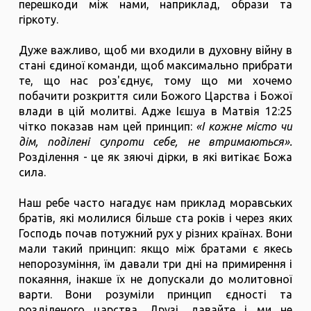
перешкоди між нами, наприклад, образи та
гіркоту.
Дуже важливо, щоб ми входили в духовну війну в
стані єдиної команди, щоб максимально прибрати
те, що нас роз'єднує, тому що ми хочемо
побачити розкриття сили Божого Царства і Божої
влади в цій молитві. Адже Ієшуа в Матвія 12:25
чітко показав нам цей принцип:
«І кожне місто чи
дім, поділені супроти себе, не втримаються».
Розділення - це як зяючі дірки, в які витікає Божа
сила.
Наш ребе часто нагадує нам приклад моравських
братів, які молилися більше ста років і через яких
Господь почав потужний рух у різних країнах. Вони
мали такий принцип: якщо між братами є якесь
непорозуміння, їм давали три дні на примирення і
покаяння, інакше їх не допускали до молитовної
варти. Вони розуміли принцип єдності та
розділеного царства. Друзі, давайте і ми не