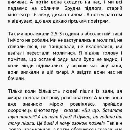
вимиває. А потім вона сходить на нас, і ми всі
падаємо на обличчя. Брудна підлога, старий
кінотеатр... Я лежу, дихаю пилом... А потім раптом
я відчуваю, що вже дихаю гірським повітрям.
Так ми пролежали 2,5-3 години в абсолютній тиші
і нічого не робили. Ми не заступались в молитві, не
співали пісні, не танцювали, не вклонялися, ми
взагалі перестали молитися. Я підняв голову і
помітив, що останні ряди зали було не видно, і
коли люди піднімалися у верхню частину зали,
вони зникали в цій хмарі. А звідти вони нас не
бачили.
Тільки коли більшість людей пішли із зали, ця
хмара почала потроху розсіюватися. А коли вона
вже значною мірою розвіялась, прийшов
охоронець кінотеатру і сказав:
«Ви що, багаття
тут палилі?! А ви тут були? Я думав, ви години дві
тому пішли. Це дим? А чому озоном пахне?»
Так він
довго щось кричав, а потім обернувся і сказав:
«Це