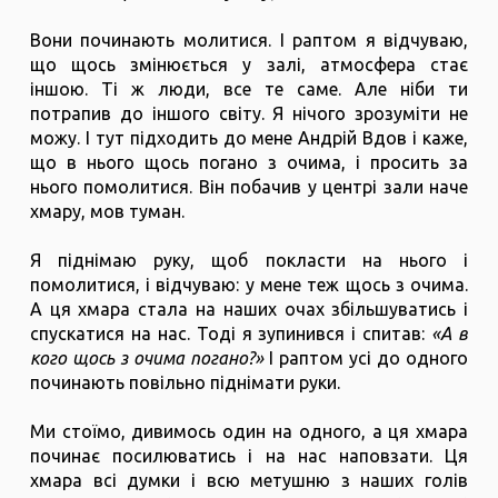
Вони починають молитися. І раптом я відчуваю,
що щось змінюється у залі, атмосфера стає
іншою. Ті ж люди, все те саме. Але ніби ти
потрапив до іншого світу. Я нічого зрозуміти не
можу. І тут підходить до мене Андрій Вдов і каже,
що в нього щось погано з очима, і просить за
нього помолитися. Він побачив у центрі зали наче
хмару, мов туман.
Я піднімаю руку, щоб покласти на нього і
помолитися, і відчуваю: у мене теж щось з очима.
А ця хмара стала на наших очах збільшуватись і
спускатися на нас. Тоді я зупинився і спитав:
«А в
кого щось з очима погано?»
І раптом усі до одного
починають повільно піднімати руки.
Ми стоїмо, дивимось один на одного, а ця хмара
починає посилюватись і на нас наповзати. Ця
хмара всі думки і всю метушню з наших голів