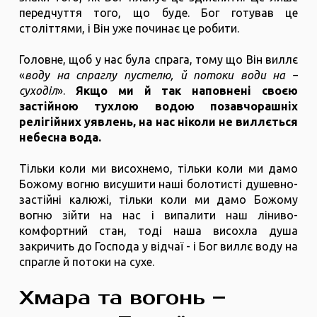
передчуття того, що буде. Бог готував це
століттями, і Він уже починає це робити.
Головне, щоб у нас була спрага, тому що Він виллє
«
воду на спраглу пустелю, й потоки води на –
суходіл
».
Якщо ми й так наповнені своєю
застійною тухлою водою позавчорашніх
релігійних уявлень, на нас ніколи не виллється
небесна вода.
Тільки коли ми висохнемо, тільки коли ми дамо
Божому вогню висушити наші болотисті душевно-
застійні калюжі, тільки коли ми дамо Божому
вогню зійти на нас і випалити наш ліниво-
комфортний стан, тоді наша висохла душа
закричить до Господа у відчаї - і Бог виллє воду на
спрагле й потоки на сухе.
Хмара та вогонь –