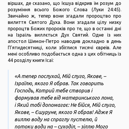
віршах, де сказано, що Ієшуа відкрив їм розум до
розуміння всього Божого Слова (Луки 24:45).
Звичайно ж, тепер вони згадали пророцтво про
вилиття Святого Духа. Вони згадали цілу низку
пророцтв Божих пророків про те, що в останні дні
на Ізраїль виллється Дух Святий. Одне із них
апостол Шимон-Петро наводив докладно в день
П'ятидесятниці, коли збіглися тисячі євреїв. Але
мені особливо подобається одна з цих обітниць із
44 розділу книги Ісаї:
«А тепер послухай, Мій слуго, Якове, –
Ізраїлю, якого Я обрав. Так говорить
Господь, Котрий тебе створив і
формував тебе від материнського лона,
і Який тобі допомагає: Не бійся, Мій слуго,
Якове, – Єшуруне, якого Я обрав! Адже Я
виллю воду на спраглу пустелю, й
потоки води на – суходіл, – зіллю Мого