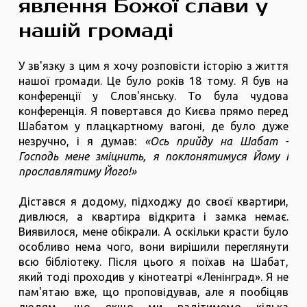
явлення Божої слави у
нашій громаді
У зв'язку з цим я хочу розповісти історію з життя
нашої громади. Це було років 18 тому. Я був на
конференції у Слов'янську. То була чудова
конференція. Я повертався до Києва прямо перед
Шабатом у плацкартному вагоні, де було дуже
незручно, і я думав:
«Ось прийду на Шабат -
Господь мене зміцнить, я поклонятимуся Йому і
прославлятиму Його!»
Дістався я додому, підходжу до своєї квартири,
дивлюся, а квартира відкрита і замка немає.
Виявилося, мене обікрали. А оскільки красти було
особливо нема чого, вони вирішили переглянути
всю бібліотеку. Після цього я поїхав на Шабат,
який тоді проходив у кінотеатрі «Ленінград». Я не
пам'ятаю вже, що проповідував, але я пообіцяв