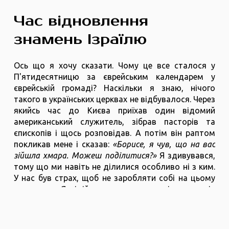
Час відновлення
знамень Ізраїлю
Ось що я хочу сказати. Чому це все сталося у
П'ятидесятницю за єврейським календарем у
єврейській громаді? Наскільки я знаю, нічого
такого в українських церквах не відбувалося. Через
якийсь час до Києва приїхав один відомий
американський служитель, зібрав пасторів та
єпископів і щось розповідав. А потім він раптом
покликав мене і сказав:
«Борисе, я чув, що на вас
зійшла хмара. Можеш поділитися?»
Я здивувався,
тому що ми навіть не ділилися особливо ні з ким.
У нас був страх, щоб не заробляти собі на цьому
авторитет. Я підійшов, почав розповідати, а він
стояв поряд. І раптом під час моєї розповіді він
просто впав на мене з розплющеними очима.