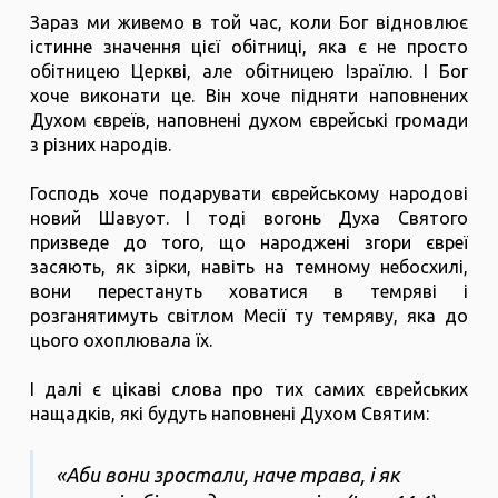
Зараз ми живемо в той час, коли Бог відновлює
істинне значення цієї обітниці, яка є не просто
обітницею Церкві, але обітницею Ізраїлю. І Бог
хоче виконати це. Він хоче підняти наповнених
Духом євреїв, наповнені духом єврейські громади
з різних народів.
Господь хоче подарувати єврейському народові
новий Шавуот. І тоді вогонь Духа Святого
призведе до того, що народжені згори євреї
засяють, як зірки, навіть на темному небосхилі,
вони перестануть ховатися в темряві і
розганятимуть світлом Месії ту темряву, яка до
цього охоплювала їх.
І далі є цікаві слова про тих самих єврейських
нащадків, які будуть наповнені Духом Святим:
«Аби вони зростали, наче трава, і як