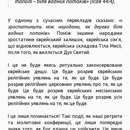
тополі – біля водних потоків» (Ісая 44:4).
У одному з сучасних перекладів сказано:
«І
зростатимуть між народами, як дерева біля
водних потоків».
Поміж іншими народами
зростатиме єврейський залишок, єврейська сім'я,
що відновлюється, єврейська складова Тіла Месії,
після того, як виллється Дух Святий.
І це не буде якесь ритуально законсервоване
єврейське дещо. Це буде розрив єврейських
релігійних уявлень на те, як це буде. Це буде
розрив релігійних церковних уявлень про те, як це
буде. Це буде розрив єврейських месіанських
уявлень на те, як це буде. Це буде розрив усіх
релігійних уявлень на те, як це буде.
І це лише починається! Такі події, як наші ретрити
та молитовні конференції, це лише попередні
знаки того, як Бог планує це здійснити. Це лише