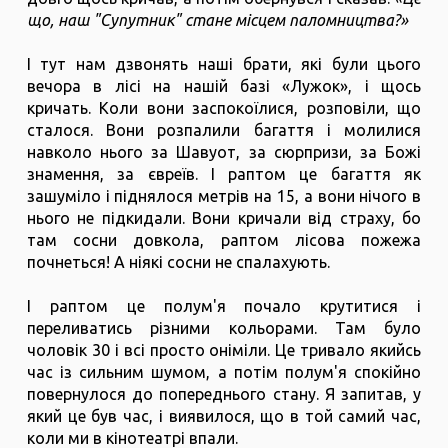
що, наш "Супутник" стане місцем паломництва?»
І тут нам дзвонять наші брати, які були цього
вечора в лісі на нашій базі «Лужок», і щось
кричать. Коли вони заспокоїлися, розповіли, що
сталося. Вони розпалили багаття і молилися
навколо нього за Шавуот, за сюрпризи, за Божі
знамення, за євреїв. І раптом це багаття як
зашуміло і піднялося метрів на 15, а вони нічого в
нього не підкидали. Вони кричали від страху, бо
там сосни довкола, раптом лісова пожежа
почнеться! А ніякі сосни не спалахують.
І раптом це полум'я почало крутитися і
переливатись різними кольорами. Там було
чоловік 30 і всі просто оніміли. Це тривало якийсь
час із сильним шумом, а потім полум'я спокійно
повернулося до попереднього стану. Я запитав, у
який це був час, і виявилося, що в той самий час,
коли ми в кінотеатрі впали.