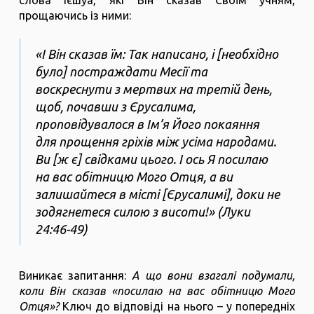
слова Ієшуа, які Він сказав Своїм учням,
прощаючись із ними:
«І Він сказав їм: Так написано, і [необхідно
було] постраждати Месії та
воскреснути з мертвих на третій день,
щоб, почавши з Єрусалима,
проповідувалося в Ім’я Його покаяння
для прощення гріхів між усіма народами.
Ви [ж є] свідками цього. І ось Я посилаю
на вас обітницю Мого Отця, а ви
залишайтеся в місті [Єрусалимі], доки не
зодягнетеся силою з висоти!» (Луки
24:46-49)
Виникає запитання:
А що вони взагалі подумали,
коли Він сказав «посилаю на вас обітницю Мого
Отця»?
Ключ до відповіді на нього – у попередніх