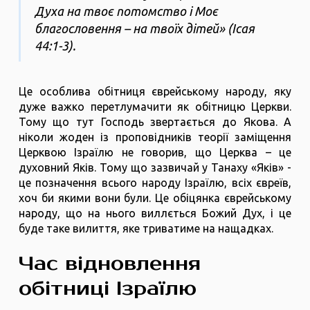
Духа на твоє потомство і Моє
благословення – на твоїх дітей» (Ісая
44:1-3).
Це особлива обітниця єврейському народу, яку
дуже важко перетлумачити як обітницю Церкви.
Тому що тут Господь звертається до Якова. А
ніколи жоден із проповідників теорії заміщення
Церквою Ізраїлю не говорив, що Церква – це
духовний Яків. Тому що зазвичай у Танаху «Яків» -
це позначення всього народу Ізраїлю, всіх євреїв,
хоч би якими вони були. Це обіцянка єврейському
народу, що на нього виллється Божий Дух, і це
буде таке вилиття, яке триватиме на нащадках.
Час відновлення
обітниці Ізраїлю