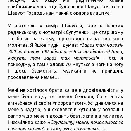
людям, що якщо ми радітимемо кілька
найближчих днів, а це було перед Шавуотом, то на
Шавуот Господь нам такий сюрприз влаштує!
У вівторок, у вечір Шавуота, вже в іншому
радянському кінотеатрі «Супутник», ще старішому
та більш затхлому, проходила наша святкова
молитва. Я йшов туди і думав:
«Зараз там чоловік
300 чи навіть 500 зібралося! Я ж пообіцяв їм! Вони,
мабуть, там зараз так моляться!»
І ось я
приходжу, а там чоловік 70 мнуться з ноги на ногу
і щось бурмотять, музиканти не прийшли,
прославлення немає…
Мені не хотілося брати за це відповідальність, у
мене було відчуття повної безнадії, бо я й так
зганьбився зі своїм «пророцтвом». Усі дивилися на
мене з надією, а я сховався в куточок у розпачі. І
раптом до мене підходить брат, який вів молитву,
і несміливо каже:
«Сауловичу, може, помолимося за
спасіння євреїв?»
Я кажу:
«Ну, помоліться...»