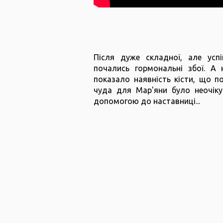
Після дуже складної, але успі
почались гормональні збої. А 
показало наявність кісти, що п
чуда для Мар'яни було неочіку
допомогою до наставниці...