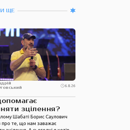
ТИ ЩЕ
ндрій
6.8.26
уговський
допомагає
няти зцілення?
лому Шабаті Борис Саулович
 про те, що нам заважає
и зцілення. А сьогодні я хотів