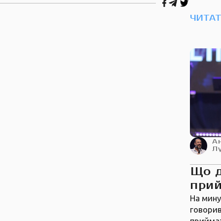
ЧИТА
А
Л
Що 
прий
На мину
говорив
приймат