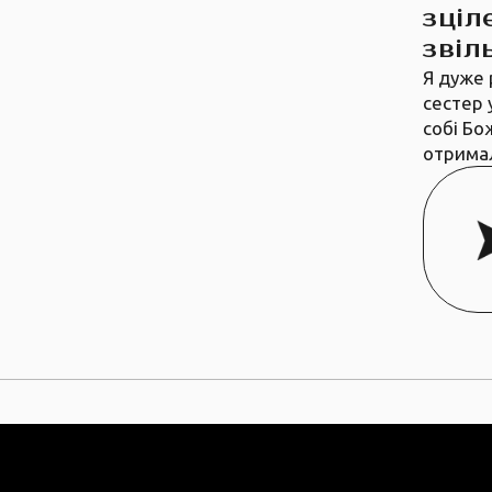
зціл
звіл
Я дуже 
сестер 
собі Бо
отрима