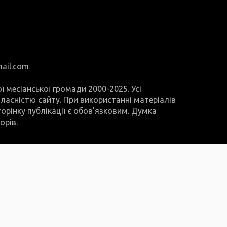
mail.com
ої месіанської громади 2000-2025. Усі
 власністю сайту. При використанні матеріалів
орінку публікації є обов'язковим. Думка
орів.