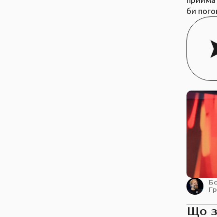
би пого
Б
Г
Що 