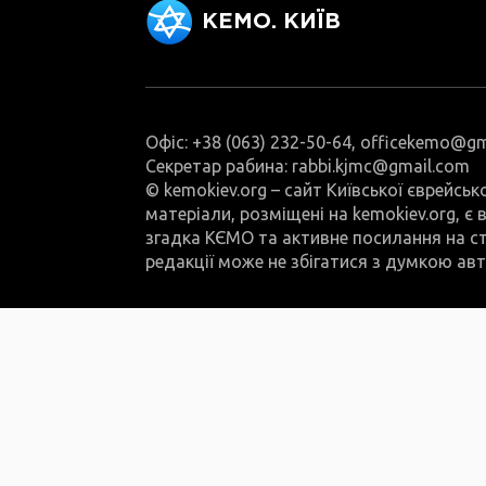
КЕМО. КИЇВ
Офіс: +38 (063) 232-50-64, officekemo@g
Секретар рабина: rabbi.kjmc@gmail.com
© kemokiev.org – сайт Київської єврейськ
матеріали, розміщені на kemokiev.org, є
згадка КЄМО та активне посилання на ст
редакції може не збігатися з думкою авт