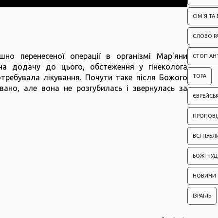
СІМ'Я ТА
СЛОВО Р
шно перенесеної операції в організмі Мар'яни
СТОП АН
на додачу до цього, обстеження у гінеколога
отребувала лікування. Почути таке після Божого
ТОРА
вано, але вона не розгубилась і звернулась за
ЄВРЕЙСЬ
ПРОПОВІ
ВСІ ПУБЛ
БОЖІ ЧУД
НОВИНИ
ІЗРАЇЛЬ