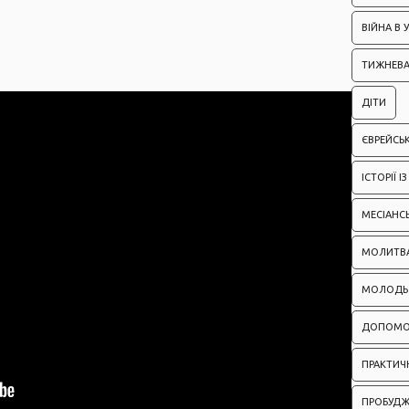
ВІЙНА В У
ТИЖНЕВА
ДІТИ
ЄВРЕЙСЬК
ІСТОРІЇ 
МЕСІАНС
МОЛИТВ
МОЛОДЬ
ДОПОМО
ПРАКТИЧН
ПРОБУД