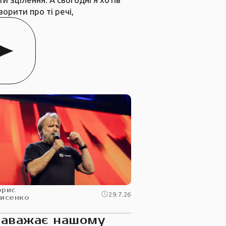
ворити про ті речі,
орис
29.7.26
рисенко
заважає нашому