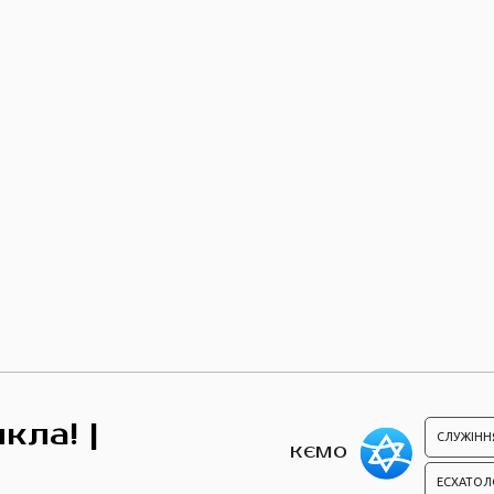
кла! |
СЛУЖІНН
КЄМО
ЕСХАТОЛ