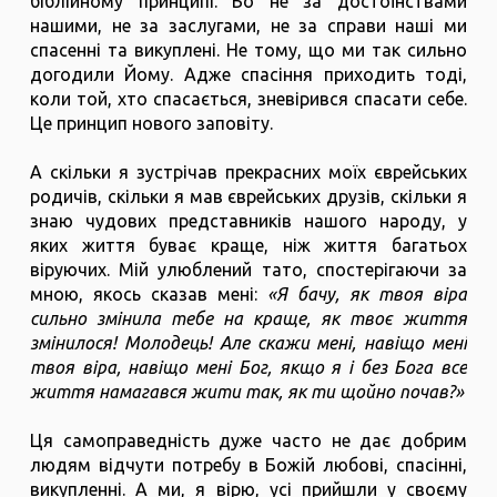
біблійному принципі. Бо не за достоїнствами
нашими, не за заслугами, не за справи наші ми
спасенні та викуплені. Не тому, що ми так сильно
догодили Йому. Адже спасіння приходить тоді,
коли той, хто спасається, зневірився спасати себе.
Це принцип нового заповіту.
А скільки я зустрічав прекрасних моїх єврейських
родичів, скільки я мав єврейських друзів, скільки я
знаю чудових представників нашого народу, у
яких життя буває краще, ніж життя багатьох
віруючих. Мій улюблений тато, спостерігаючи за
мною, якось сказав мені:
«Я бачу, як твоя віра
сильно змінила тебе на краще, як твоє життя
змінилося! Молодець! Але скажи мені, навіщо мені
твоя віра, навіщо мені Бог, якщо я і без Бога все
життя намагався жити так, як ти щойно почав?»
Ця самоправедність дуже часто не дає добрим
людям відчути потребу в Божій любові, спасінні,
викупленні. А ми, я вірю, усі прийшли у своєму