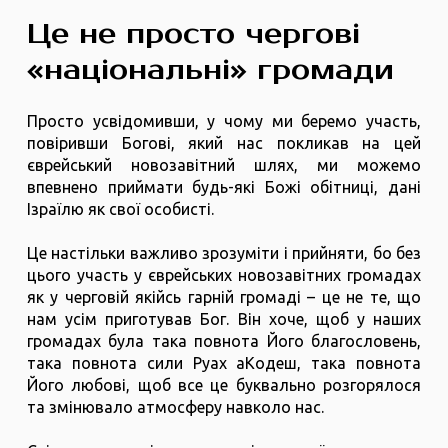
Це не просто чергові
«національні» громади
Просто усвідомивши, у чому ми беремо участь,
повіривши Богові, який нас покликав на цей
єврейський новозавітний шлях, ми можемо
впевнено приймати будь-які Божі обітниці, дані
Ізраїлю як свої особисті.
Це настільки важливо зрозуміти і прийняти, бо без
цього участь у єврейських новозавітних громадах
як у черговій якійсь гарній громаді – це не те, що
нам усім приготував Бог. Він хоче, щоб у наших
громадах була така повнота Його благословень,
така повнота сили Руах аКодеш, така повнота
Його любові, щоб все це буквально розгорялося
та змінювало атмосферу навколо нас.