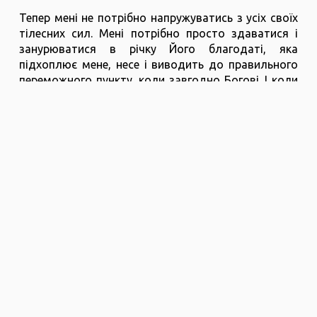
Тепер мені не потрібно напружуватись з усіх своїх
тілесних сил. Мені потрібно просто здаватися і
занурюватися в річку Його благодаті, яка
підхоплює мене, несе і виводить до правильного
переможного пункту, коли завгодно Богові. І коли
ми поринаємо в цю річку, життя стає іншим, бо
воно вже не наше, а Боже. І чим більше ми
здаємося, тим більше у Всемогутнього Бога
можливостей робити нас переможцями, вільними,
зціленими, радісними за будь-яких обставин і
продовжувати змінювати нашу душу, оновлювати
її зсередини нашого духу, який уже Божий на 100
відсотків.
Тільки через кілька років участі у месіанському
служінні я усвідомив, яка це благодать, краса та
радість. Тому що я спочатку зіткнувся з
труднощами. Але через те, що Бог провів мене
через ці труднощі, мені відкрилося дивовижне,
справжнє щастя брати участь у цьому духовному