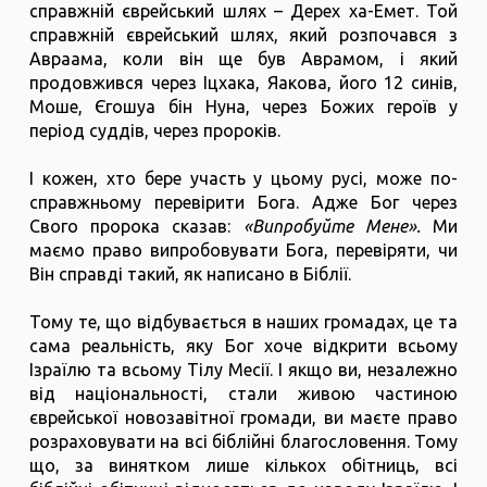
справжній єврейський шлях – Дерех ха-Емет. Той
справжній єврейський шлях, який розпочався з
Авраама, коли він ще був Аврамом, і який
продовжився через Іцхака, Яакова, його 12 синів,
Моше, Єгошуа бін Нуна, через Божих героїв у
період суддів, через пророків.
І кожен, хто бере участь у цьому русі, може по-
справжньому перевірити Бога. Адже Бог через
Свого пророка сказав:
«Випробуйте Мене».
Ми
маємо право випробовувати Бога, перевіряти, чи
Він справді такий, як написано в Біблії.
Тому те, що відбувається в наших громадах, це та
сама реальність, яку Бог хоче відкрити всьому
Ізраїлю та всьому Тілу Месії. І якщо ви, незалежно
від національності, стали живою частиною
єврейської новозавітної громади, ви маєте право
розраховувати на всі біблійні благословення. Тому
що, за винятком лише кількох обітниць, всі