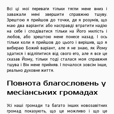
Всі ці мої переваги тільки тягли мене вниз і
заважали мені звершити справжню тшуву.
Зрештою я прийшов до точки, де я розумів, що
маю два варіанти: або насправді втратити надію
на себе і сподіватися тільки на Його милість і
любов, або зрештою мене понесе назад. І ось
тільки коли я прийшов до цього і вирішив, що я
вибираю Божий варіант, але я не знаю, як Йому
здатися і відліпитися від свого его, але я все це
сказав Йому, тільки тоді сталася моя справжня
тшува і Він мене прийняв. І почалося зовсім інше,
реально духовне життя.
Повнота благословень у
месіанських громадах
Усі наші громади та багато інших новозавітних
громад показують, що це можливо і що це