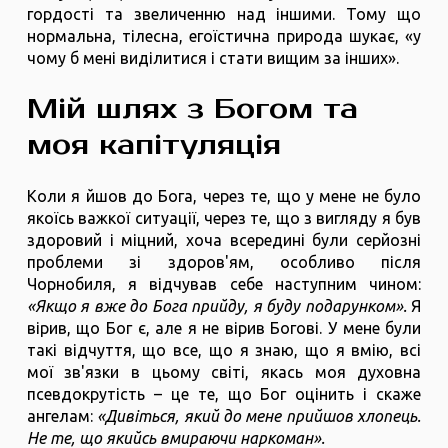
гордості та звеличенню над іншими. Тому що
нормальна, тілесна, егоїстична природа шукає, «у
чому б мені виділитися і стати вищим за інших».
Мій шлях з Богом та
моя капітуляція
Коли я йшов до Бога, через те, що у мене не було
якоїсь важкої ситуації, через те, що з вигляду я був
здоровий і міцний, хоча всередині були серйозні
проблеми зі здоров'ям, особливо після
Чорнобиля, я відчував себе наступним чином:
«Якщо я вже до Бога прийду, я буду подарунком».
Я
вірив, що Бог є, але я не вірив Богові. У мене були
такі відчуття, що все, що я знаю, що я вмію, всі
мої зв'язки в цьому світі, якась моя духовна
псевдокрутість – це те, що Бог оцінить і скаже
ангелам:
«Дивіться, який до мене прийшов хлопець.
Не те, що якийсь вмираючи наркоман».