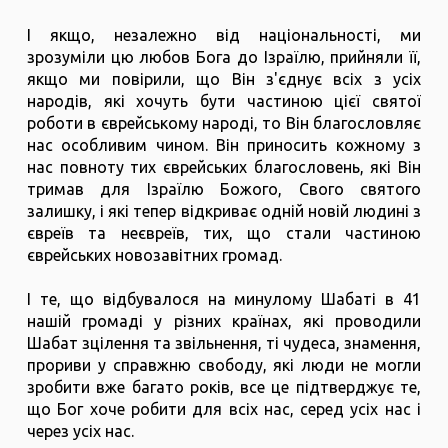
І якщо, незалежно від національності, ми
зрозуміли цю любов Бога до Ізраїлю, прийняли її,
якщо ми повірили, що Він з'єднує всіх з усіх
народів, які хочуть бути частиною цієї святої
роботи в єврейському народі, то Він благословляє
нас особливим чином. Він приносить кожному з
нас повноту тих єврейських благословень, які Він
тримав для Ізраїлю Божого, Свого святого
залишку, і які тепер відкриває одній новій людині з
євреїв та неєвреїв, тих, що стали частиною
єврейських новозавітних громад.
І те, що відбувалося на минулому Шабаті в 41
нашій громаді у різних країнах, які проводили
Шабат зцілення та звільнення, ті чудеса, знамення,
прориви у справжню свободу, які люди не могли
зробити вже багато років, все це підтверджує те,
що Бог хоче робити для всіх нас, серед усіх нас і
через усіх нас.