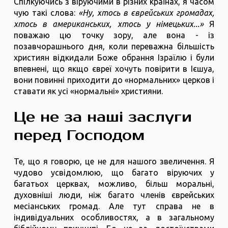
Спілкуючись з віруючими в різних країнах, я часом
чую такі слова:
«Ну, хтось в єврейських громадах,
хтось в американських, хтось у німецьких...»
Я
поважаю цю точку зору, але вона - із
позавчорашнього дня, коли переважна більшість
християн відкидали Боже обрання Ізраїлю і були
впевнені, що якщо євреї хочуть повірити в Ієшуа,
вони повинні приходити до «нормальних» церков і
ставати як усі «нормальні» християни.
Це не за наші заслуги
перед Господом
Те, що я говорю, це не для нашого звеличення. Я
чудово усвідомлюю, що багато віруючих у
багатьох церквах, можливо, більш моральні,
духовніші люди, ніж багато членів єврейських
месіанських громад. Але тут справа не в
індивідуальних особливостях, а в загальному