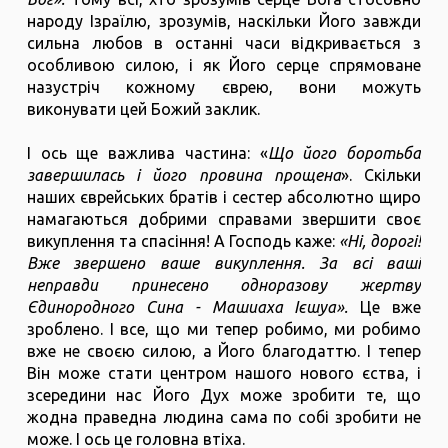
народу Ізраїлю, зрозумів, наскільки Його завжди
сильна любов в останні часи відкривається з
особливою силою, і як Його серце спрямоване
назустріч кожному єврею, вони можуть
виконувати цей Божий заклик.
І ось ще важлива частина: «
Що його боротьба
завершилась і його провина прощена
». Скільки
наших єврейських братів і сестер абсолютно щиро
намагаються добрими справами звершити своє
викуплення та спасіння! А Господь каже:
«Ні, дорогі!
Вже звершено ваше викуплення. За всі ваші
неправди принесено одноразову жертву
Єдинородного Сина - Машиаха Ієшуа».
Це вже
зроблено. І все, що ми тепер робимо, ми робимо
вже не своєю силою, а Його благодаттю. І тепер
Він може стати центром нашого нового єства, і
зсередини нас Його Дух може зробити те, що
жодна праведна людина сама по собі зробити не
може. І ось це головна втіха.