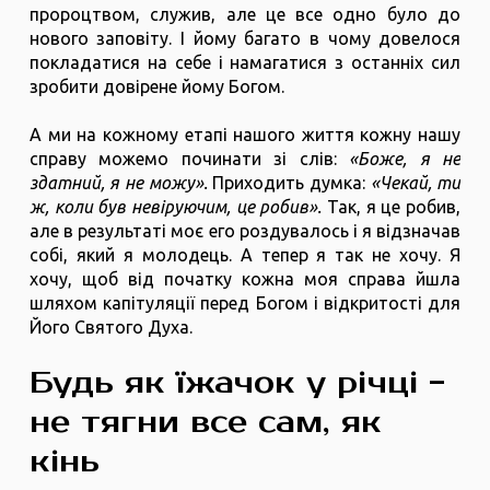
пророцтвом, служив, але це все одно було до
нового заповіту. І йому багато в чому довелося
покладатися на себе і намагатися з останніх сил
зробити довірене йому Богом.
А ми на кожному етапі нашого життя кожну нашу
справу можемо починати зі слів:
«Боже, я не
здатний, я не можу».
Приходить думка:
«Чекай, ти
ж, коли був невіруючим, це робив».
Так, я це робив,
але в результаті моє его роздувалось і я відзначав
собі, який я молодець. А тепер я так не хочу. Я
хочу, щоб від початку кожна моя справа йшла
шляхом капітуляції перед Богом і відкритості для
Його Святого Духа.
Будь як їжачок у річці -
не тягни все сам, як
кінь