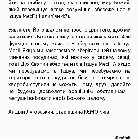
йти на глибину. І тоді, як написано, мир Божий,
який перевищує всяке розуміння, збереже нас в
Ієшуа Месії (Филип'ян 4:7).
Уявляєте, Його шалом не просто для того, щоб ми
наситились Божою присутністю на якусь мить. Але
функція шалому Божого – зберігати нас в Ієшуа
Месії. Якщо ми намагаємося зберігати цей шалом у
глиняних посудинах, які носимо у своєму серці,
тоді Дух Святий зберігає нас в Ієшуа Месії. А якщо
ми перебуваємо в Ієшуа, ми перебуваємо на
території світла, куди ні біси, ні темрява, ні
хвороби ступити не можуть. Тому, друзі, давайте
не будемо дозволяти зовнішнім обставинам і
метушні вибивати нас із Божого шалому.
Андрій Луговський, старійшина КЄМО Київ