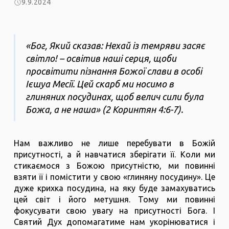
9.9.2024
«Бог, Який сказав: Нехай із темряви засяє
світло! – освітив наші серця, щоби
просвітити пізнання Божої слави в особі
Ієшуа Месії. Цей скарб ми носимо в
глиняних посудинах, щоб велич сили була
Божа, а не наша» (2 Коринтян 4:6-7).
Нам важливо не лише перебувати в Божій
присутності, а й навчатися зберігати її. Коли ми
стикаємося з Божою присутністю, ми повинні
взяти її і помістити у свою «глиняну посудину». Це
дуже крихка посудина, на яку буде замахуватись
цей світ і його метушня. Тому ми повинні
фокусувати свою увагу на присутності Бога. І
Святий Дух допомагатиме нам укорінюватися і