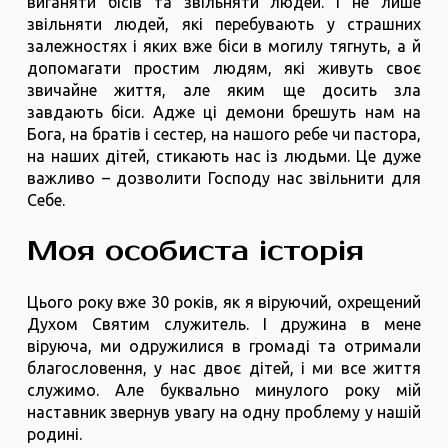
виганяти бісів та звільняти людей. І не лише
звільняти людей, які перебувають у страшних
залежностях і яких вже біси в могилу тягнуть, а й
допомагати простим людям, які живуть своє
звичайне життя, але яким ще досить зла
завдають біси. Адже ці демони брешуть нам на
Бога, на братів і сестер, на нашого ребе чи пастора,
на наших дітей, стикають нас із людьми. Це дуже
важливо – дозволити Господу нас звільнити для
Себе.
Моя особиста історія
Цього року вже 30 років, як я віруючий, охрещений
Духом Святим служитель. І дружина в мене
віруюча, ми одружилися в громаді та отримали
благословення, у нас двоє дітей, і ми все життя
служимо. Але буквально минулого року мій
наставник звернув увагу на одну проблему у нашій
родині.