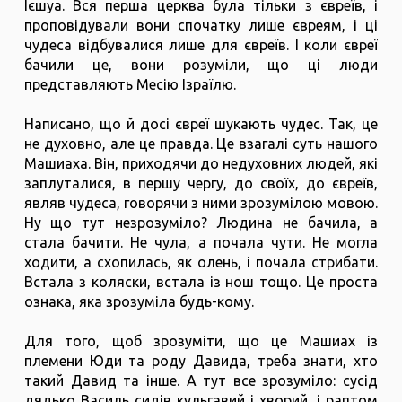
Ієшуа. Вся перша церква була тільки з євреїв, і
проповідували вони спочатку лише євреям, і ці
чудеса відбувалися лише для євреїв. І коли євреї
бачили це, вони розуміли, що ці люди
представляють Месію Ізраїлю.
Написано, що й досі євреї шукають чудес. Так, це
не духовно, але це правда. Це взагалі суть нашого
Машиаха. Він, приходячи до недуховних людей, які
заплуталися, в першу чергу, до своїх, до євреїв,
являв чудеса, говорячи з ними зрозумілою мовою.
Ну що тут незрозуміло? Людина не бачила, а
стала бачити. Не чула, а почала чути. Не могла
ходити, а схопилась, як олень, і почала стрибати.
Встала з коляски, встала із нош тощо. Це проста
ознака, яка зрозуміла будь-кому.
Для того, щоб зрозуміти, що це Машиах із
племени Юди та роду Давида, треба знати, хто
такий Давид та інше. А тут все зрозуміло: сусід
дядько Василь сидів кульгавий і хворий, і раптом