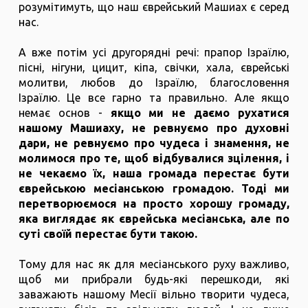
розумітимуть, що наш єврейський Машиах є серед
нас.
А вже потім усі другорядні речі: прапор Ізраїлю,
пісні, нігуни, цицит, кіпа, свічки, хала, єврейські
молитви, любов до Ізраїлю, благословення
Ізраїлю. Це все гарно та правильно. Але якщо
немає основ -
якщо ми не даємо рухатися
нашому Машиаху, не ревнуємо про духовні
дари, не ревнуємо про чудеса і знамення, не
молимося про те, щоб відбувалися зцілення, і
не чекаємо їх, наша громада перестає бути
єврейською месіанською громадою. Тоді ми
перетворюємося на просто хорошу громаду,
яка виглядає як єврейська месіанська, але по
суті своїй перестає бути такою.
Тому для нас як для месіанського руху важливо,
щоб ми прибрали будь-які перешкоди, які
заважають нашому Месії вільно творити чудеса,