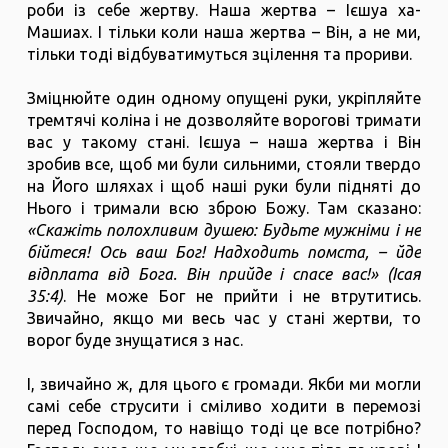
роби із себе жертву. Наша жертва – Ієшуа ха-
Машиах. І тільки коли наша жертва – Він, а не ми,
тільки тоді відбуватимуться зцілення та прориви.
Зміцнюйте один одному опущені руки, укріпляйте
тремтячі коліна і не дозволяйте ворогові тримати
вас у такому стані. Ієшуа – наша жертва і Він
зробив все, щоб ми були сильними, стояли твердо
на Його шляхах і щоб наші руки були підняті до
Нього і тримали всю зброю Божу. Там сказано:
«Скажіть полохливим душею: Будьте мужніми і не
бійтеся! Ось ваш Бог! Надходить помста, – йде
відплата від Бога. Він прийде і спасе вас!» (Ісая
35:4)
. Не може Бог не прийти і не втрутитись.
Звичайно, якщо ми весь час у стані жертви, то
ворог буде знущатися з нас.
І, звичайно ж, для цього є громади. Якби ми могли
самі себе струсити і сміливо ходити в перемозі
перед Господом, то навіщо тоді це все потрібно?