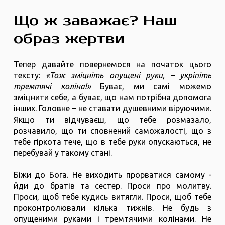
Що ж заважає? Наш
образ жертви
Тепер давайте повернемося на початок цього
тексту:
«Тож зміцніть опущені руки, – укріпіть
тремтячі коліна!»
Буває, ми самі можемо
зміцнити себе, а буває, що нам потрібна допомога
інших. Головне – не ставати душевними віруючими.
Якщо ти відчуваєш, що тебе розмазало,
розчавило, що ти сповнений саможалості, що з
тебе гіркота тече, що в тебе руки опускаються, не
перебувай у такому стані.
Біжи до Бога. Не виходить прорватися самому -
йди до братів та сестер. Проси про молитву.
Проси, щоб тебе кудись витягли. Проси, щоб тебе
проконтролювали кілька тижнів. Не будь з
опущеними руками і тремтячими колінами. Не