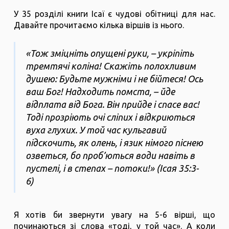
У 35 розділі книги Ісаї є чудові обітниці для нас.
Давайте прочитаємо кілька віршів із нього.
«Тож зміцніть опущені руки, – укріпіть
тремтячі коліна! Скажіть полохливим
душею: Будьте мужніми і не бійтеся! Ось
ваш Бог! Надходить помста, – йде
відплата від Бога. Він прийде і спасе вас!
Тоді прозріють очі сліпих і відкриються
вуха глухих. У той час кульгавий
підскочить, як олень, і язик німого піснею
озветься, бо проб’ються води навіть в
пустелі, і в степах – потоки!» (Ісая 35:3-
6)
Я хотів би звернути увагу на 5-6 вірші, що
починаються зі слова «тоді, у той час». А коли