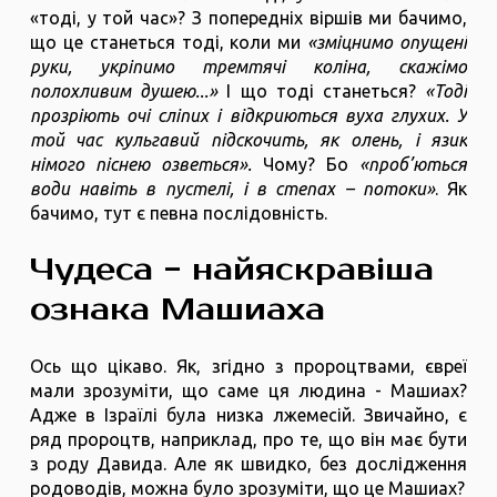
«тоді, у той час»? З попередніх віршів ми бачимо,
що це станеться тоді, коли ми
«зміцнимо опущені
руки, укріпимо тремтячі коліна, скажімо
полохливим душею...»
І що тоді станеться?
«Тоді
прозріють очі сліпих і відкриються вуха глухих. У
той час кульгавий підскочить, як олень, і язик
німого піснею озветься».
Чому? Бо
«проб’ються
води навіть в пустелі, і в степах – потоки»
. Як
бачимо, тут є певна послідовність.
Чудеса - найяскравіша
ознака Машиаха
Ось що цікаво. Як, згідно з пророцтвами, євреї
мали зрозуміти, що саме ця людина - Машиах?
Адже в Ізраїлі була низка лжемесій. Звичайно, є
ряд пророцтв, наприклад, про те, що він має бути
з роду Давида. Але як швидко, без дослідження
родоводів, можна було зрозуміти, що це Машиах?