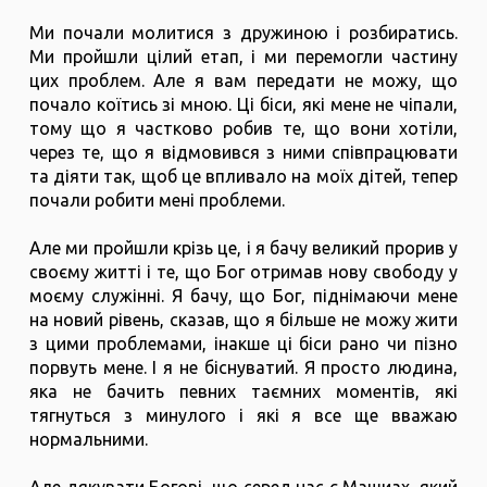
Ми почали молитися з дружиною і розбиратись.
Ми пройшли цілий етап, і ми перемогли частину
цих проблем. Але я вам передати не можу, що
почало коїтись зі мною. Ці біси, які мене не чіпали,
тому що я частково робив те, що вони хотіли,
через те, що я відмовився з ними співпрацювати
та діяти так, щоб це впливало на моїх дітей, тепер
почали робити мені проблеми.
Але ми пройшли крізь це, і я бачу великий прорив у
своєму житті і те, що Бог отримав нову свободу у
моєму служінні. Я бачу, що Бог, піднімаючи мене
на новий рівень, сказав, що я більше не можу жити
з цими проблемами, інакше ці біси рано чи пізно
порвуть мене. І я не біснуватий. Я просто людина,
яка не бачить певних таємних моментів, які
тягнуться з минулого і які я все ще вважаю
нормальними.
Але дякувати Богові, що серед нас є Машиах, який