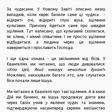
За чудесами. У Новому Завіті описано низку
випадків, коли євреї бачили саме ці чудеса -
відкриті очі, відкриті глухі вуха, зцілення
кульгавих. Причому йдеться саме про швидке
зцілення. Тут написано, що кульгавий схопиться,
як олень, і німий співатиме. І не просто зцілення
відбудеться, а людина через це зцілення
навернеться і прославить Господа.
І ще одна ознака - це звільнення від бісів. У
Євангеліях ми читаємо, що люди дивувалися:
«Хто Цей, Який наказує нечистим духам?»
Можливо, наказували багато хто, але слухатися
біси почали лише Ієшуа.
Ми читаємо в Євангелії про такі зцілення. А в книзі
Дій ми бачимо, як Ієшуа продовжує діяти вже
через Своїх учнів у явленні чудес та знамень,
підтверджуючи насамперед євреям месіанство