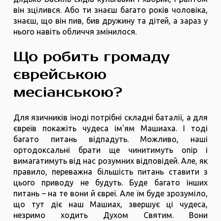
він зцілився. Або ти знаєш багато років чоловіка,
знаєш, що він пив, бив дружину та дітей, а зараз у
нього навіть обличчя змінилося.
Що робить громаду
єврейською
месіанською?
Для язичників іноді потрібні складні баталії, а для
євреїв покажіть чудеса ім'ям Машиаха. І тоді
багато питань відпадуть. Можливо, наші
ортодоксальні брати ще чинитимуть опір і
вимагатимуть від нас розумних відповідей. Але, як
правило, переважна більшість питань ставити з
цього приводу не будуть. Буде багато інших
питань – на те вони й євреї. Але їм буде зрозуміло,
що тут діє наш Машиах, звершує ці чудеса,
незримо ходить Духом Святим. Вони