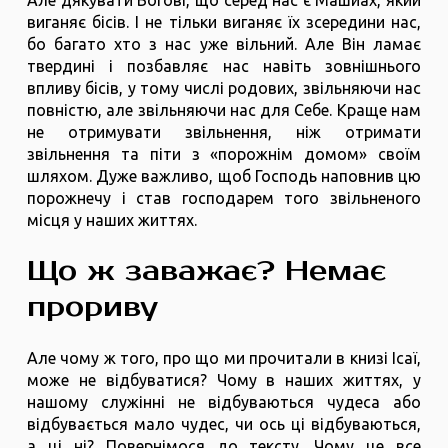
виганяє бісів. І не тільки виганяє їх зсередини нас,
бо багато хто з нас уже вільний. Але Він ламає
твердині і позбавляє нас навіть зовнішнього
впливу бісів, у тому числі родових, звільняючи нас
повністю, але звільняючи нас для Себе. Краще нам
не отримувати звільнення, ніж отримати
звільнення та піти з «порожнім домом» своїм
шляхом. Дуже важливо, щоб Господь наповнив цю
порожнечу і став господарем того звільненого
місця у наших життях.
Що ж заважає? Немає
прориву
Але чому ж того, про що ми прочитали в книзі Ісаї,
може не відбуватися? Чому в наших життях, у
нашому служінні не відбуваються чудеса або
відбувається мало чудес, чи ось ці відбуваються,
а ці ні? Повернімося до тексту. Чому це все