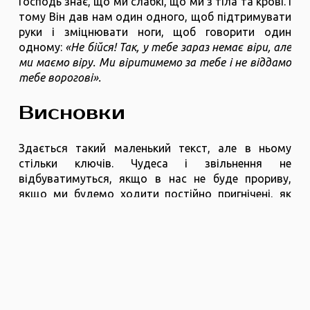
Господь знає, що ми слабкі, що ми з тіла та крові. І
тому Він дав нам один одного, щоб підтримувати
руки і зміцнювати ноги, щоб говорити один
одному:
«Не бійся! Так, у тебе зараз немає віри, але
ми маємо віру. Ми віритимемо за тебе і не віддамо
тебе ворогові».
Висновки
Здається такий маленький текст, але в ньому
стільки ключів. Чудеса і звільнення не
відбуватимуться, якщо в нас не буде прориву,
якщо ми будемо ходити постійно пригнічені, як
жертви, якщо ми пеститимемо і плекатимемо наші
тремтячі руки, наші тремтячі ноги, наші проблеми,
якщо ми будемо всього боятися і не дозволяти
Богові, братам і сестрам з нас це витягти.
Друзі, якщо ми будемо за цим стежити, якщо ми
ходитимемо в Божій перемозі, підтримуючи один