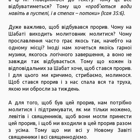
відбуватиметься? Тому що
«проб’ються води
навіть в пустелі, і в степах – потоки» (Ісая 35:6).
Дуже важливо, щоб відбувався прорив. Чому на
Шабаті виходить молитовник молитися? Чому
прославлення часто грає якось так, начебто на
одному місці? Іноді нам хочеться якоїсь гарної
музики, якогось логічного завершення, а воно не
завжди так відбувається. Тому що кожен із
відповідальних за Шабат хоче, щоб стався прорив.
І для цього ми кричимо, стрибаємо, молимося.
Щоб стався прорив і з нас спала вся та труха,
якою ми обросли за тиждень.
А для того, щоб був цей прорив, нам потрібно
молитися і підтримувати, як ми тільки можемо,
левітів і священників, щоб вони могли принести
цей прорив, і щоб ми входили в цей прорив разом
з усіма. Тому що ми всі у Новому Завіті
священники і всі священнодіємо.