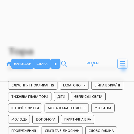
Тора
/
RU
EN
КАЛЕНДАР
ЦДАКА
НА ГОЛОВНУ
СЛУЖІННЯ І ПОКЛИКАННЯ
ЕСХАТОЛОГІЯ
ВІЙНА В УКРАЇНІ
ТИЖНЕВА ГЛАВА ТОРИ
ДІТИ
ЄВРЕЙСЬКІ СВЯТА
ІСТОРІЇ ІЗ ЖИТТЯ
МЕСІАНСЬКА ТЕОЛОГІЯ
МОЛИТВА
МОЛОДЬ
ДОПОМОГА
ПРАКТИЧНА ВІРА
ПРОБУДЖЕННЯ
СІМ'Я ТА ВІДНОСИНИ
СЛОВО РАБИНА