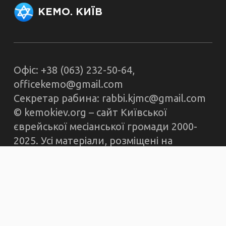
КЕМО. КИЇВ
Офіс: +38 (063) 232-50-64,
officekemo@gmail.com
Секретар рабина: rabbi.kjmc@gmail.com
© kemokiev.org – сайт Київської
єврейської месіанської громади 2000-
2025. Усі матеріали, розміщені на
kemokiev.org, є власністю сайту. При
використанні матеріалів згадка КЄМО та
активне посилання на сторінку
публікації є обов'язковим. Думка
редакції може не збігатися з думкою
авторів.