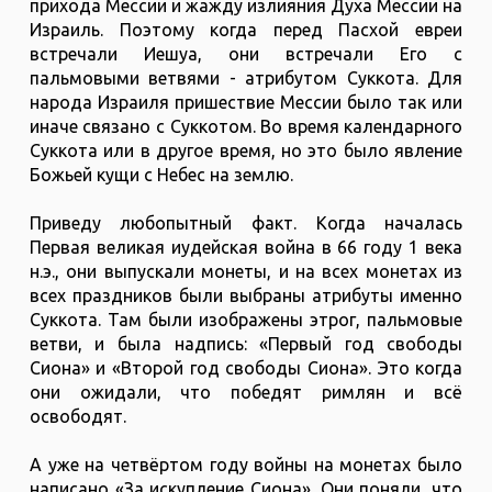
прихода Мессии и жажду излияния Духа Мессии на
Израиль. Поэтому когда перед Пасхой евреи
встречали Иешуа, они встречали Его с
пальмовыми ветвями - атрибутом Суккота. Для
народа Израиля пришествие Мессии было так или
иначе связано с Суккотом. Во время календарного
Суккота или в другое время, но это было явление
Божьей кущи с Небес на землю.
Приведу любопытный факт. Когда началась
Первая великая иудейская война в 66 году 1 века
н.э., они выпускали монеты, и на всех монетах из
всех праздников были выбраны атрибуты именно
Суккота. Там были изображены этрог, пальмовые
ветви, и была надпись: «Первый год свободы
Сиона» и «Второй год свободы Сиона». Это когда
они ожидали, что победят римлян и всё
освободят.
А уже на четвёртом году войны на монетах было
написано «За искупление Сиона». Они поняли, что