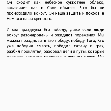
Он сходит как небесное суккотнее облако,
заключает нас в Свои объятья. Что бы ни
происходило вокруг, Он наша защита и покров, в
Нём вся наша крепость.
И мы празднуем Его победу, даже если люди
вокруг разочарованы и ожидают поражения. Мы
можем праздновать Его победу, победу Того, Кто
уже победил смерть, победил сатану и грех,
разбил проклятья, разорвал цепи и путы, которые
держали каждого человека в вечном плену. Мы
можем праздновать явление Спасителя, Который
стал Спасителем народа и нашим личным. И это
то, что нам нужно делать, не поддаваясь ничему,
что пытается увести нас в сторону от праздника
Его свободы, праздника Его искупления и
праздника Его совершенной защиты.
Борис Грисенко, раввин КЕМО Киев
Слово на Шабате КЕМО Киев 2 ноября 2024 года