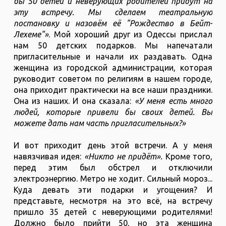
бы 50 детей и неверующих родителей придут на
эту встречу. Мы сделаем театральную
постановку и назовём её "Рождество в Бейт-
Лехеме"»
. Мой хороший друг из Одессы прислал
нам 50 детских подарков. Мы напечатали
пригласительные и начали их раздавать. Одна
женщина из городской администрации, которая
руководит советом по религиям в нашем городе,
она приходит практически на все наши праздники.
Она из наших. И она сказала:
«У меня есть много
людей, которые привели бы своих детей. Вы
можете дать нам часть пригласительных?»
И вот приходит день этой встречи. А у меня
навязчивая идея:
«Никто не придёт».
Кроме того,
перед этим был обстрел и отключили
электроэнергию. Метро не ходит. Сильный мороз...
Куда девать эти подарки и угощения? И
представьте, несмотря на это всё, на встречу
пришло 35 детей с неверующими родителями!
Должно было прийти 50, но эта женщина