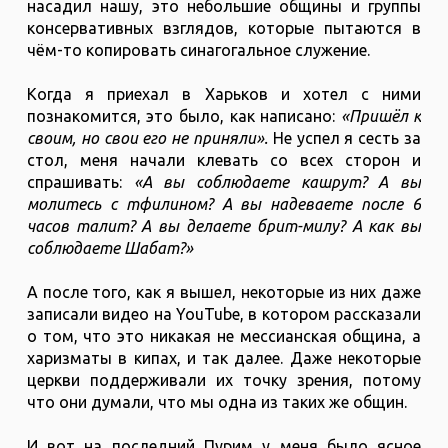
насадил нашу, это небольшие общины и группы
консервативных взглядов, которые пытаются в
чём-то копировать синагогальное служение.
Когда я приехал в Харьков и хотел с ними
познакомится, это было, как написано:
«Пришёл к
своим, но свои его не приняли».
Не успел я сесть за
стол, меня начали клевать со всех сторон и
спрашивать:
«А вы соблюдаете кашрут? А вы
молитесь с тфилином? А вы надеваете после 6
часов талит? А вы делаете брит-милу? А как вы
соблюдаете Шабат?»
А после того, как я вышел, некоторые из них даже
записали видео на YouTube, в котором рассказали
о том, что это никакая не мессианская община, а
харизматы в кипах, и так далее. Даже некоторые
церкви поддерживали их точку зрения, потому
что они думали, что мы одна из таких же общин.
И вот на последний Пурим у меня было ясное