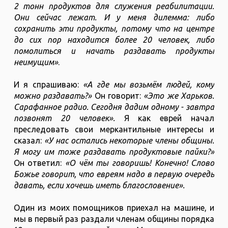
2 тонн продуктов для служения реабилитации.
Они сейчас лежат. И у меня дилемма: либо
сохранить эти продукты, потому что на центре
до сих пор находится более 20 человек, либо
помолиться и начать раздавать продукты
неимущим»
.
И я спрашиваю:
«А где мы возьмём людей, кому
можно раздавать?»
Он говорит:
«Это же Харьков.
Сарафанное радио. Сегодня дадим одному - завтра
позвонят 20 человек».
Я как еврей начал
преследовать свои меркантильные интересы и
сказал:
«У нас остались некоторые члены общины.
Я могу им тоже раздавать продуктовые пайки?»
Он ответил:
«О чём ты говоришь! Конечно! Слово
Божье говорит, что евреям надо в первую очередь
давать, если хочешь иметь благословение».
Один из моих помощников приехал на машине, и
мы в первый раз раздали членам общины порядка