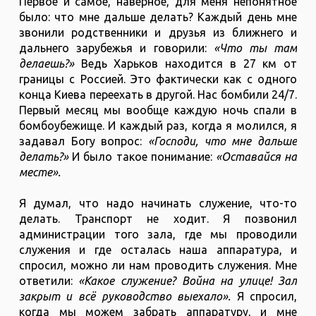
Первое и самое, наверное, для меня непонятное
было: что мне дальше делать? Каждый день мне
звонили родственники и друзья из ближнего и
дальнего зарубежья и говорили:
«Что ты там
делаешь?»
Ведь Харьков находится в 27 км от
границы с Россией. Это фактически как с одного
конца Киева переехать в другой. Нас бомбили 24/7.
Первый месяц мы вообще каждую ночь спали в
бомбоубежище. И каждый раз, когда я молился, я
задавал Богу вопрос:
«Господи, что мне дальше
делать?»
И было такое понимание:
«Оставайся на
месте».
Я думал, что надо начинать служение, что-то
делать. Транспорт не ходит. Я позвонил
администрации того зала, где мы проводили
служения и где осталась наша аппаратура, и
спросил, можно ли нам проводить служения. Мне
ответили:
«Какое служение? Война на улице! Зал
закрыт и всё руководство выехало».
Я спросил,
когда мы можем забрать аппаратуру, и мне