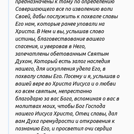
предназначены к тому по определению
Совершающего все по изволению воли
Своей, дабы послужить к похвале славы
Его нам, которые ранее уповали на
Христа. В Нем и вы, услышав слово
истины, благовествование вашего
спасения, и уверовав в Него,
запечатлены обетованным Святым
Духом, Который есть залог наследия
нашего, для искупления удела Его, в
похвалу славы Его. Посему и я, услышав о
вашей вере во Христа Иисуса и о любви
ко всем святым, непрестанно
благодарю за вас Бога, вспоминая о вас в
молитвах моих, чтобы Бог Господа
нашего Иисуса Христа, Отец славы, дал
вам Духа премудрости и откровения к
познанию Его, и просветил очи сердца