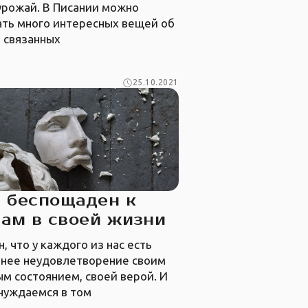
урожай. В Писании можно
ать много интересных вещей об
 связанных
25.10.2021
 беспощаден к
ам в своей жизни
н, что у каждого из нас есть
ннее неудовлетворение своим
м состоянием, своей верой. И
нуждаемся в том