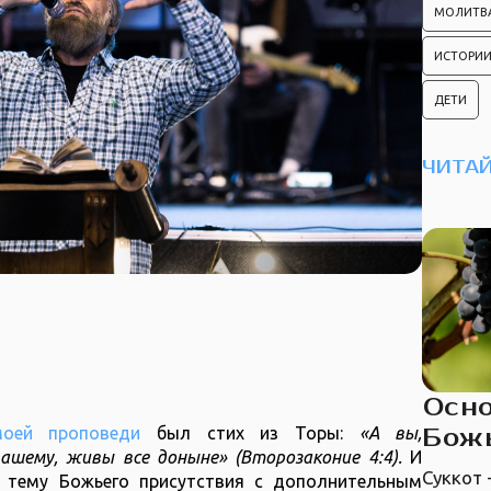
МОЛИТВ
ИСТОРИИ
ДЕТИ
ЧИТАЙ
Осн
Бож
моей проповеди
был стих из Торы:
«А вы,
вашему, живы все доныне» (Второзаконие 4:4).
И
Суккот 
 тему Божьего присутствия с дополнительным