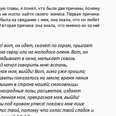
рую главы, я понял, что были две причины, почему
 не могла найти своего жениха. Первая причина:
з была на свидании с ним, она знала, что он любит
И вторая причина: она знала, что именно из-за неё
! вот, он идет, скачет по горам, прыгает
на серну или на молодого оленя. Вот, он
лядывает в окно, мелькает сквозь
 начал говорить мне: встань,
ная моя, выйди! Вот, зима уже прошла;
цветы показались на земле; время пения
слышен в стране нашей; смоковницы
виноградные лозы, расцветая, издают
ленная моя, прекрасная моя, выйди!
лы под кровом утеса! покажи мне лице
лос твой, потому что голос твой сладок и