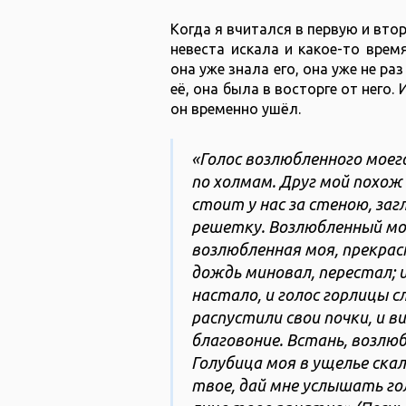
Когда я вчитался в первую и вто
невеста искала и какое-то время
она уже знала его, она уже не ра
её, она была в восторге от него. 
он временно ушёл.
«Голос возлюбленного моего
по холмам. Друг мой похож 
стоит у нас за стеною, заг
решетку. Возлюбленный мой
возлюбленная моя, прекрас
дождь миновал, перестал; 
настало, и голос горлицы 
распустили свои почки, и 
благовоние. Встань, возлюб
Голубица моя в ущелье ска
твое, дай мне услышать го