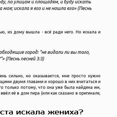
оду, по улицам и площадям, и буду искать
оя; искала я его и не нашла его» (‭Песнь
ью, из дому вышла - всё ради него. Но искала и
бходящие город: "не видали ли вы того,
‭Песнь песней ‭3‬:‭3‬)
ень сильно, но оказывается, мне просто нужно
щими двумя главами и хорошо в них вчитаться и
го только потому, что она уже была найдена им,
ввёл её в дом пира (или как сказано в оригинале,
ста искала жениха?