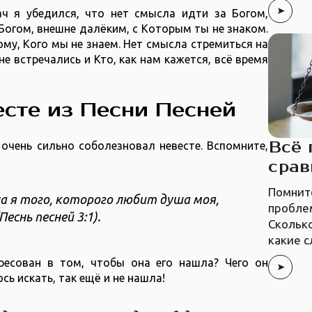
ч я убедился, что нет смысла идти за Богом,
огом, внешне далёким, с Которым ты не знаком.
му, Кого мы не знаем. Нет смысла стремиться на
не встречались и Кто, как нам кажется, всё время
есте из Песни Песней
Всё 
 очень сильно соболезновал невесте. Вспомните,
сра
Помните
а я того, которого любит душа моя,
пробле
снь песней ‭3‬:‭1‬).
Сколько
какие с
ресован в том, чтобы она его нашла? Чего он
сь искать, так ещё и не нашла!