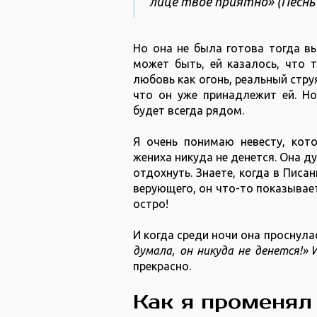
лице твое приятно» (‭Песнь песн
Но она не была готова тогда вый
может быть, ей казалось, что т
любовь как огонь, реальный стру
что он уже принадлежит ей. Но
будет всегда рядом.
Я очень понимаю невесту, кото
жениха никуда не денется. Она ду
отдохнуть. Знаете, когда в Писа
верующего, он что-то показывает
остро!
И когда среди ночи она проснула
думала, он никуда не денется!»
И
прекрасно.
Как я променял