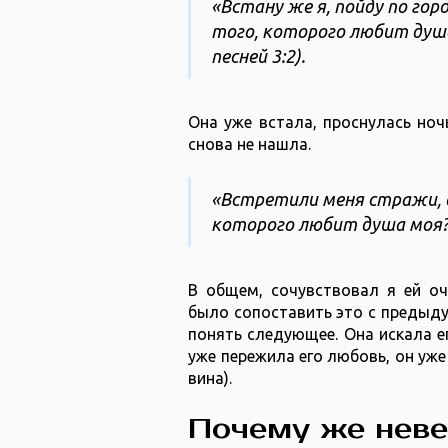
«Встану же я, пойду по гор
того, которого любит душа м
песней ‭3‬:‭2).
Она уже встала, проснулась ноч
снова не нашла.
«Встретили меня стражи, о
которого любит душа моя?"» (‭
В общем, сочувствовал я ей оч
было сопоставить это с предыду
понять следующее. Она искала е
уже пережила его любовь, он уже 
вина).
Почему же неве