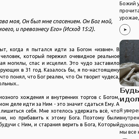
Божий 
прочит
урожае,
ава моя, Он был мне спасением. Он Бог мой,
о, и превознесу Его» (‭‭Исход‬ ‭15‬:‭2‬).
ыт, когда я пытался идти за Богом «извне». В
человек, который пережил очевидное реальное
ая могилы, спас и исцелил. Это чудо заставило
рующих в 31 год. Казалось бы, я по-настоящему
что понял, что Бог реален, что Он творит чудеса,
льных...
Будь
иозного хождения и внутренних торгов с Богом,
идол
мом деле идти за Ним - это значит сдаться Ему. А
Я увере
 лишиться себя. Мне хотелось удержать всё, что
внутре
ни, но прибавить к этому Бога. Поэтому были
духовны
будучи с Ним, и старания верить в Бога, Который
мы все 