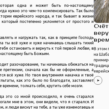
которая одна и может быть по-настоящему
огда нужно это чем-то компенсировать. Так было
стории еврейского народа, и так бывает в жизни
 который постепенно уклоняется от простого и
Счёт
вер
авлять и нагружать так, как в принципе Господь
вре
ела ты всё хуже и хуже начинаешь слышать тихий
ебя остановить и вернуть к той первой любви, в
В этом 
-настоящему быть Божьим.
на Шаба
примир
ходит разочарование, ты начинаешь обижаться на
традиц
е претензии, сначала как бы не оформленные, а
еврейс
ся всё хуже. Но твоя внутренняя накачка и твоё
льтаты, как это было по благодати, заставляет
 времени, толкать себя, крутить себе мозги.
гда это со мной происходило, я очень старался
гали мне в этом, они видели, что я старался. И
, и люди виснут на тебе, а ты уже изнемогаешь и