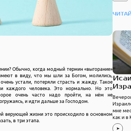
ЧИТАЙ
ении? Обычно, когда модный термин «выгорание»
имеют в виду, что мы шли за Богом, молились,
Исаи
очень устали, потеряли страсть и жажду. Такое
Изра
и каждого человека. Это нормально. Но это
оторое очень часто надо пройти, на нём не
Вечером
погружаясь, и идти дальше за Господом.
Израиле
мне мес
ей верующей жизни это происходило в основном
как и в 
ать, в три этапа.