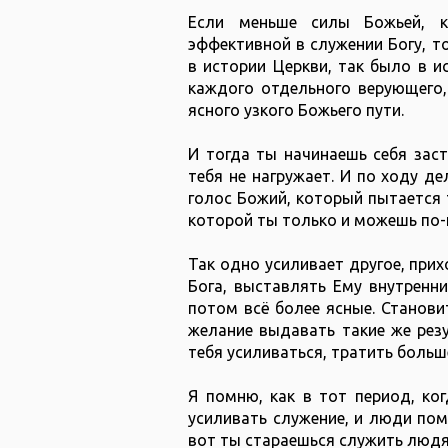
Если меньше силы Божьей, 
эффективной в служении Богу, т
в истории Церкви, так было в и
каждого отдельного верующего,
ясного узкого Божьего пути.
И тогда ты начинаешь себя заст
тебя не нагружает. И по ходу д
голос Божий, который пытается т
которой ты только и можешь по
Так одно усиливает другое, при
Бога, выставлять Ему внутренни
потом всё более ясные. Становит
желание выдавать такие же резу
тебя усиливаться, тратить больше
Я помню, как в тот период, ко
усиливать служение, и люди помо
вот ты стараешься служить людям