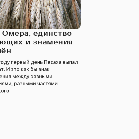
 Омера, единство
ующих и знамения
мён
году первый день Песаха выпал
т. И это как бы знак
ения между разными
иями, разными частями
кого