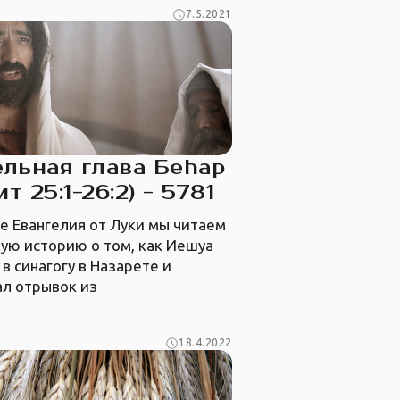
7.5.2021
льная глава Беhар
ит 25:1-26:2) - 5781
ве Евангелия от Луки мы читаем
ую историю о том, как Иешуа
в синагогу в Назарете и
ал отрывок из
18.4.2022