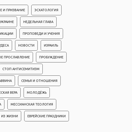
Е И ПРИЗВАНИЕ
ЭСХАТОЛОГИЯ
 УКРАИНЕ
НЕДЕЛЬНАЯ ГЛАВА
ЛИКАЦИИ
ПРОПОВЕДИ И УЧЕНИЯ
УДЕСА
НОВОСТИ
ИЗРАИЛЬ
ОЕ ПРОСЛАВЛЕНИЕ
ПРОБУЖДЕНИЕ
СТОП АНТИСЕМИТИЗМ
АВВИНА
СЕМЬЯ И ОТНОШЕНИЯ
ЕСКАЯ ВЕРА
МОЛОДЁЖЬ
А
МЕССИАНСКАЯ ТЕОЛОГИЯ
 ИЗ ЖИЗНИ
ЕВРЕЙСКИЕ ПРАЗДНИКИ