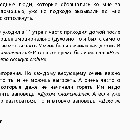
редные люди, которые обращались ко мне за
и помощью, уже на подходе вызывали во мне
то оттолкнуть.
 я уходил в 11 утра и часто приходил домой после
тощён эмоционально (духовно то я был с самого
 не мог заснуть. У меня была физическая дрожь. И
 закончится?»
И в то же время были мысли:
«Нет!
 Что скажут люди?»
выгорания. Но каждому верующему очень важно
, то ты и не можешь выгореть. А очень часто о
 которые даже не начинали гореть. Им надо
нить заповедь:
«Духом пламенейте»
. А если уже
то разгораться, то и вторую заповедь:
«Духа не
ев