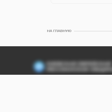
НА ГЛАВНУЮ
КИЕВСКАЯ ЕВРЕЙСКАЯ
МЕССИАНСКАЯ ОБЩИ
КЕМО. КИЕВ
КАЛЕНДАРЬ
Ц
Офіс: +38 (063) 232-50-64, officekemo@g
© kemokiev.org – сайт Киевской еврейск
материалы, размещенные на kemokiev.or
использовании материалов упоминание 