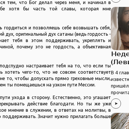
ся тем, что Бог делал через меня, и начинал в
себе хотя бы часть той славы, которая мне
ь гордиться и позволяешь себе возвышать себя,
 дух, оригинальный дух сатаны (ведь гордость -
инает тебя в этом поддерживать, укреплять и
чиной, почему это не гордость, а объективная
Неде
(Лев
подспудно настраивает тебя на то, что если ты
 хотеть чего-то, что не совсем соответствует
В 4 гла
не то, чтобы допускать прямо греховные мысли,
известн
чем ты помещаешься на узком пути Мессии.
пришёл 
прочит
пути ухода в сторону. Естественно, это угашает
ерекрывать действие благодати. Но ты же уже
ое мнение в служении, в ответах на молитвы, в
о поддерживать. Значит нужно прилагать больше