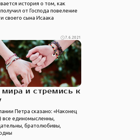
вается история о том, как
получил от Господа повеление
и своего сына Исаака
7.6.2021
мира и стремись к
у
лании Петра сказано: «Наконец
) все единомысленны,
дательны, братолюбивы,
рдны