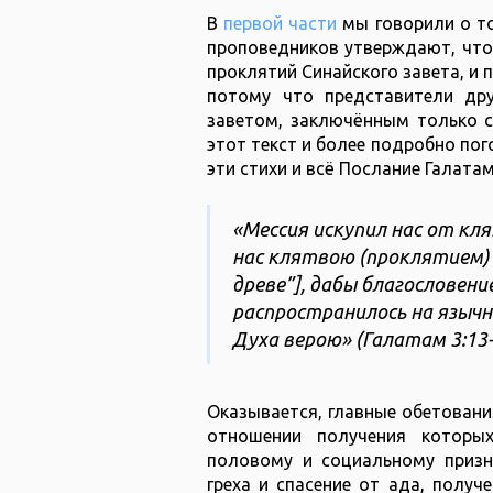
В
первой части
мы говорили о том
проповедников утверждают, что
проклятий Синайского завета, и 
потому что представители др
заветом, заключённым только с
этот текст и более подробно пог
эти стихи и всё Послание Галатам
«Мессия искупил нас от кл
нас клятвою (проклятием) 
древе”], дабы благословен
распространилось на языч
Духа верою» (Галатам 3:13-
Оказывается, главные обетования
отношении получения которых
половому и социальному призн
греха и спасение от ада, получ