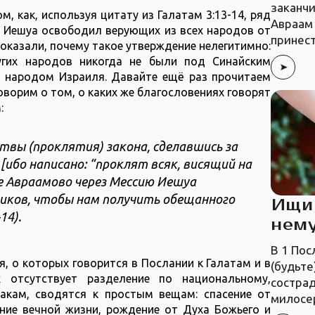
заканчи
, как, используя цитату из Галатам 3:13-14, ряд
Авраам 
 Иешуа освободил верующих из всех народов от
принест
показали, почему такое утверждение нелегитимно:
угих народов никогда не были под Синайским
 народом Израиля. Давайте ещё раз прочитаем
оворим о том, о каких же благословениях говорят
:
ятвы (проклятия) закона, сделавшись за
[ибо написано: “проклят всяк, висящий на
ие Авраамово через Мессию Иешуа
ников, чтобы нам получить обещанного
Ищи 
14).
нем
В 1 Пос
, о которых говорится в Послании к Галатам и в
(будьте
 отсутствует разделение по национальному,
состра
акам, сводятся к простым вещам: спасение от
милосе
ение вечной жизни, рождение от Духа Божьего и