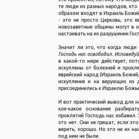
те люди из разных народов, кто
образом входят в Израиль Божий 
- это не просто Церковь, это 
новозаветные общины могут в о
настаивать на их разрушении Гос
Значит ли это, что когда люди
Господь нас освободил. Исповеду
в какой-то мере действует, по
искуплены от болезней и прокля
еврейский народ (Израиль Божий,
искупление и на верующих из д
присоединились к Израилю Божьем
И вот практический вывод для на
кое-какое основание разбират
проклятий Господь нас избавил.
это нет. Они не грешат, если эт
верить, хорошо. Но это не их нас
под ним не были.