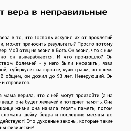
т вера в неправильные
ера в то, что Господь искупил их от проклятий
ли, может приносить результаты? Просто потому
ер. Мой отец не верил в Бога. Он верил, что с ним
 но он выкарабкается. И что произошло? Он
ством болезней - у него были инфаркты, язва
ой, туберкулёз на фронте, кучи травм, во время
. В общем, он дожил до 93 лет. Неверующий. Он
ё и справится.
 мама верила, что с ней могут произойти (а на
 вещи: она будет лежачей и потеряет память. Она
 конце жизни она начала терять память, потом
 сломала шейку бедра и последние месяцы до
действуют! Это духовные законы, которые такие
ны физические!