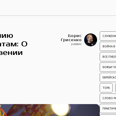
нию
Борис
СЛУЖЕНИ
Грисенко
атам: О
раввин
ВОЙНА В
вении
ВСЕ ПУБ
БОЖЬИ Ч
ЕВРЕЙСК
ТОРА
СЛОВО Р
ПРАКТИЧ