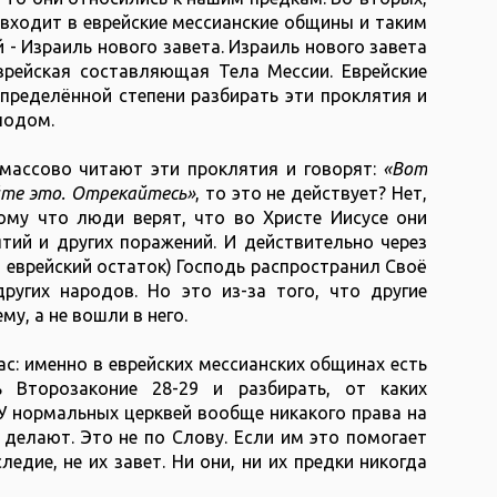
 входит в еврейские мессианские общины и таким
- Израиль нового завета. Израиль нового завета
еврейская составляющая Тела Мессии. Еврейские
пределённой степени разбирать эти проклятия и
подом.
 массово читают эти проклятия и говорят:
«Вот
йте это. Отрекайтесь»
, то это не действует? Нет,
тому что люди верят, что во Христе Иисусе они
тий и других поражений. И действительно через
 еврейский остаток) Господь распространил Своё
ругих народов. Но это из-за того, что другие
у, а не вошли в него.
с: именно в еврейских мессианских общинах есть
ь Второзаконие 28-29 и разбирать, от каких
 У нормальных церквей вообще никакого права на
о делают. Это не по Слову. Если им это помогает
ледие, не их завет. Ни они, ни их предки никогда