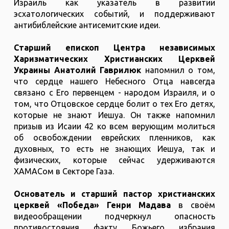
Израиль как указатель в развитии
эсхатологических событий, и поддерживают
антибиблейские антисемитские идеи.
Старший епископ Центра независимых
Харизматических Христианских Церквей
Украины Анатолий Гаврилюк
напомнил о том,
что сердце нашего Небесного Отца навсегда
связано с Его первенцем - народом Израиля, и о
том, что Отцовское сердце болит о тех Его детях,
которые не знают Иешуа. Он также напомнил
призыв из Исаии 42 ко всем верующим молиться
об освобождении еврейских пленников, как
духовных, то есть не знающих Иешуа, так и
физических, которые сейчас удерживаются
ХАМАСом в Секторе Газа.
Основатель и старший пастор христианских
церквей «Победа» Генри Мадава
в своём
видеообращении подчеркнул опасность
противостояния факту Божьего избрания