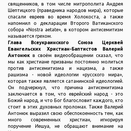
священников, в том числе митрополита Андрея
Шептицкого (праведника народов мира), которые
спасали евреев во время Холокоста, а также
напомнил о декларации Второго Ватиканского
собора «Nostra aetate», в котором антисемитизм
называется грехом.
Глава Всеукраинского Союза Церквей
Евангельских Христиан-Баптистов Валерий
Антонюк
в своём видеообращении сказал, что
мы как христиане призваны постоянно молиться
против антисемитизма и нацизма, а также
рашизма - новой идеологии «русского мира»,
которая также является сатанинской идеологией.
Он подчеркнул, что причина антисемитизма
заключается в том, что еврейский народ - это
Божий народ, и что Бог благословит каждого, кто
стоит в этих духовных проломах. Также Валерий
Антонюк выразил свою обеспокоенность тем, как
много современных христиан, игнорируя
поручение Иешуа, не обращают внимание на