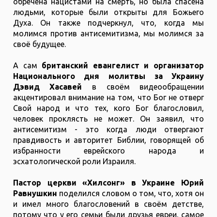
обречена нацистами на смерть, но была спасена
людьми, которые были открыты для Божьего
Духа. Он также подчеркнул, что, когда мы
молимся против антисемитизма, мы молимся за
своё будущее.
А сам
британский евангелист и организатор
Национального дня молитвы за Украину
Дэвид Хасавей
в своём видеообращении
акцентировал внимание на том, что Бог не отверг
Свой народ и что тех, кого Бог благословил,
человек проклясть не может. Он заявил, что
антисемитизм - это когда люди отвергают
правдивость и авторитет Библии, говорящей об
избранности еврейского народа и
эсхатологической роли Израиля.
Пастор церкви «Хилсонг» в Украине Юрий
Равнушкин
поделился словом о том, что, хотя он
и имел много благословений в своём детстве,
потому что у его семьи были друзья евреи, самое