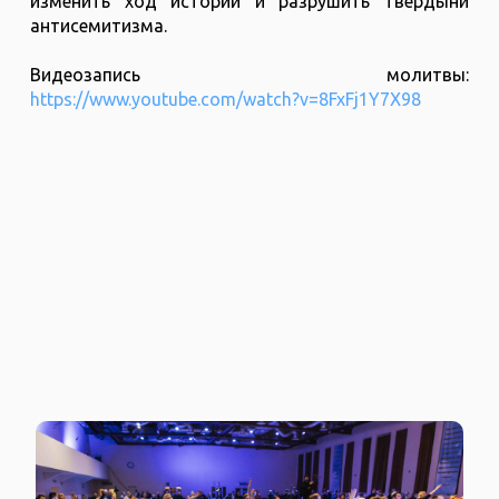
изменить ход истории и разрушить твердыни
антисемитизма.
Видеозапись молитвы:
https://www.youtube.com/watch?v=8FxFj1Y7X98