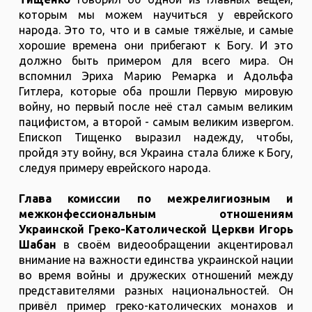
которым мы можем научиться у еврейского
народа. Это то, что и в самые тяжёлые, и самые
хорошие времена они прибегают к Богу. И это
должно быть примером для всего мира. Он
вспомнил Эриха Марию Ремарка и Адольфа
Гитлера, которые оба прошли Первую мировую
войну, но первый после неё стал самым великим
пацифистом, а второй - самым великим извергом.
Епископ Тищенко выразил надежду, чтобы,
пройдя эту войну, вся Украина стала ближе к Богу,
следуя примеру еврейского народа.
Глава комиссии по межрелигиозным и
межконфессиональным отношениям
Украинской Греко-Католической Церкви Игорь
Шабан
в своём видеообращении акцентировал
внимание на важности единства украинской нации
во время войны и дружеских отношений между
представителями разных национальностей. Он
привёл пример греко-католических монахов и