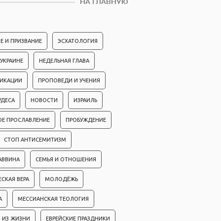
НА ГЛАВНУЮ
Е И ПРИЗВАНИЕ
ЭСХАТОЛОГИЯ
 УКРАИНЕ
НЕДЕЛЬНАЯ ГЛАВА
ЛИКАЦИИ
ПРОПОВЕДИ И УЧЕНИЯ
УДЕСА
НОВОСТИ
ИЗРАИЛЬ
ОЕ ПРОСЛАВЛЕНИЕ
ПРОБУЖДЕНИЕ
СТОП АНТИСЕМИТИЗМ
АВВИНА
СЕМЬЯ И ОТНОШЕНИЯ
ЕСКАЯ ВЕРА
МОЛОДЁЖЬ
А
МЕССИАНСКАЯ ТЕОЛОГИЯ
 ИЗ ЖИЗНИ
ЕВРЕЙСКИЕ ПРАЗДНИКИ