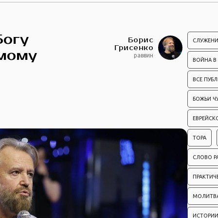
Богу
Борис
СЛУЖЕНИ
Грисенко
амому
раввин
ВОЙНА В
ВСЕ ПУБ
БОЖЬИ Ч
ЕВРЕЙСК
ТОРА
СЛОВО Р
ПРАКТИЧ
МОЛИТВ
ИСТОРИИ