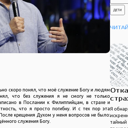
ДЕТИ
ЧИТАЙ
Отка
ьно скоро понял, что моё служение Богу и людям
нял, что без служения я не смогу не только
стра
написано в Послании к Филиппийцам, в страхе и
Я обнар
тность, что я просто погибну. И с тех пор эта
 После крещения Духом у меня вопросов не было:
искрен
ённого служения Богу.
тайный 