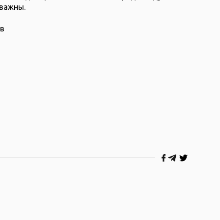
 важны.
ев