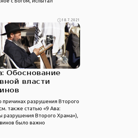
ное с Богом, испытал
18.7.2021
а: Обоснование
вной власти
инов
о причинах разрушения Второго
см. также статью «9 Ава:
ы разрушения Второго Храма»),
ввинов было важно