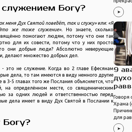
прекрас
я служением Богу?
ак меня Дух Святой поведёт, так и служу»
или:
«Я
 Это же тоже служение».
Но знаете, сколько
свящённо помогают людям, потому что они так
тно для их совести, потому что у них просто
что они добрые люди? Абсолютно неверующие
, делают множество добрых дел.
9 ав
- это не служение. Когда во 2 главе Ефесянам
рые дела, то там имеются в виду немного другие
духо
в 3-5 главах того же Послания объясняется, что
равв
, на определённом месте, со священническим
тью за одних людей и ответственностью перед
Говоря 
рые дела имеет в виду Дух Святой в Послании к
Храма (
Причин
для ра
 Богу?