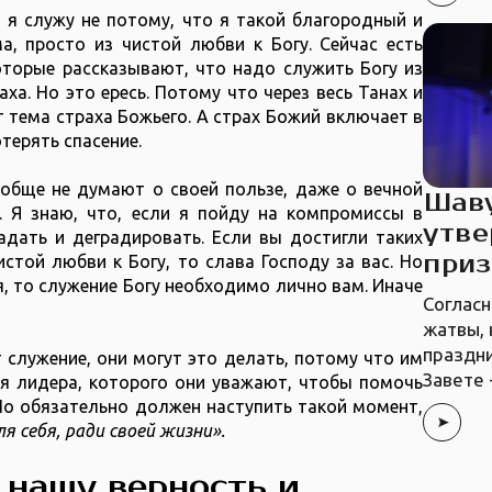
 я служу не потому, что я такой благородный и
а, просто из чистой любви к Богу. Сейчас есть
оторые рассказывают, что надо служить Богу из
аха. Но это ересь. Потому что через весь Танах и
 тема страха Божьего. А страх Божий включает в
терять спасение.
ообще не думают о своей пользе, даже о вечной
Шаву
. Я знаю, что, если я пойду на компромиссы в
утве
адать и деградировать. Если вы достигли таких
при
стой любви к Богу, то слава Господу за вас. Но
 я, то служение Богу необходимо лично вам. Иначе
Согласн
жатвы, 
праздни
служение, они могут это делать, потому что им
Завете 
ля лидера, которого они уважают, чтобы помочь
 Но обязательно должен наступить такой момент,
я себя, ради своей жизни».
 нашу верность и