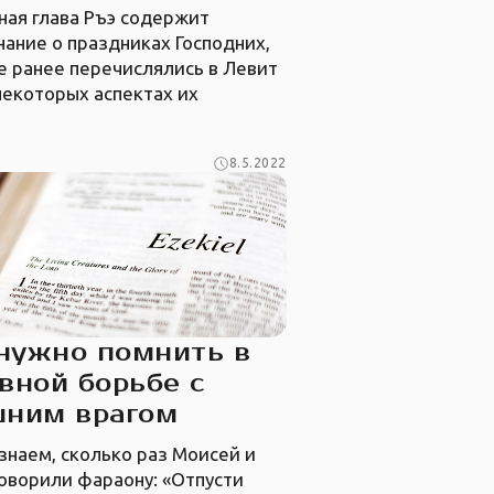
ная глава Ръэ содержит
ание о праздниках Господних,
е ранее перечислялись в Левит
 некоторых аспектах их
8.5.2022
нужно помнить в
вной борьбе с
шним врагом
знаем, сколько раз Моисей и
оворили фараону: «Отпусти