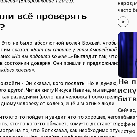
колена» (Второзаконие 1:20-23).
народ м
часто б
или всё проверять
?
о. Это не было абсолютной волей Божьей, чтобы
г им сказал:
«Вот вы стоите у горы Аморейской.
зано:
«Но вы подошли ко мне...»
Выглядит так, что
в состоянии доверия. Они пришли и предложили:
ждого колена».
Не п
оизойти - Он сказал, кого послать. Но я думаю,
иску
о другой. Читая книгу Иисуса Навина, мы видим,
как разведчики (всего два человека!) осмотрели
битв
одному человеку от колена, ещё и знатные люди.
Сейчас,
забыват
то кто-то пойдёт и увидит что-то хорошее, чего
ть, кто-то кого-то обманет, кому-то достанется
кофе и 
отря на то, что Бог сказал, как необходимо эту
чистую 