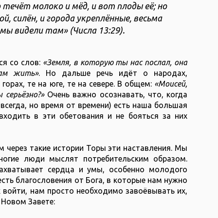
о течёт молоко и мёд, и вот плоды её; но
й, силён, и города укреплённые, весьма
мы видели там» (Числа 13:29).
ся со слов:
«Земля, в которую ты нас послал, она
там жить»
. Но дальше речь идёт о народах,
 горах, те на юге, те на севере. В общем:
«Моисей,
ы серьёзно?»
Очень важно осознавать, что, когда
 всегда, но время от времени) есть наша большая
входить в эти обетования и не бояться за них
м через такие истории Торы эти наставления. Мы
ногие люди мыслят потребительским образом.
захватывает сердца и умы, особенно молодого
 есть благословения от Бога, в которые нам нужно
х войти, нам просто необходимо завоёвывать их,
 Новом Завете: