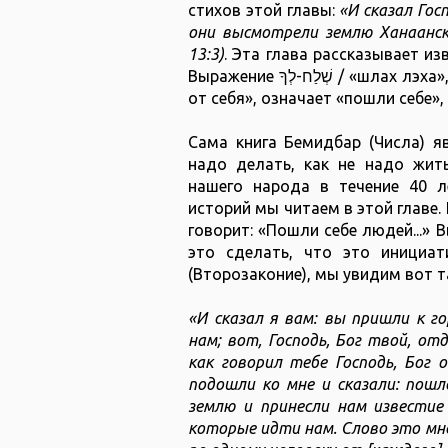
стихов этой главы:
«И сказал Гос
они высмотрели землю Ханаанск
13:3)
. Эта глава рассказывает из
Выражение שְׁלַח-לְךָ / «шлах лэха», что в синодальном переводе звучит как «пошли
от себя», означает «пошли себе»,
Сама книга Бемидбар (Числа) я
надо делать, как не надо жит
нашего народа в течение 40 л
историй мы читаем в этой главе.
говорит: «Пошли себе людей...» 
это сделать, что это инициа
(Второзаконие), мы увидим вот т
«И сказал я вам: вы пришли к го
нам; вот, Господь, Бог твой, от
как говорил тебе Господь, Бог 
подошли ко мне и сказали: пошл
землю и принесли нам известие 
которые идти нам. Слово это мне 