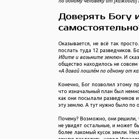
по одному человеку от [каждого] 
Доверять Богу 
самостоятельно
Оказывается, не всё так прост
послать туда 12 разведчиков. Бо
Идите и возьмите землю».
И ска
общество находилось не совсем 
«А давай пошлём по одному от ка
Конечно, Бог позволил этому пр
что изначальный план был немног
как они посылали разведчиков и 
эту землю. А тут нужно было по 
Почему? Возможно, они решили, ч
не увидят остальные, и может бы
более лакомый кусок земли. Несм