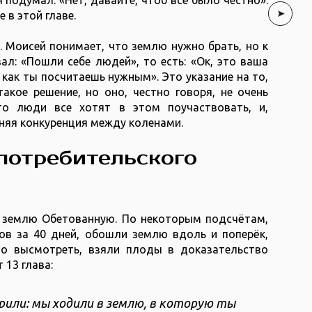
подумал: «Нет, давайте, чтоб всё было честно».
 в этой главе.
. Моисей понимает, что землю нужно брать, но к
ал: «Пошли себе людей», то есть: «Ок, это ваша
, как ты посчитаешь нужным». Это указание на то,
акое решение, но оно, честно говоря, не очень
то люди все хотят в этом поучаствовать, и,
нняя конкуренция между коленами.
потребительского
в землю Обетованную. По некоторым подсчётам,
в за 40 дней, обошли землю вдоль и поперёк,
о высмотреть, взяли плоды в доказательство
 13 глава:
орили: мы ходили в землю, в которую ты