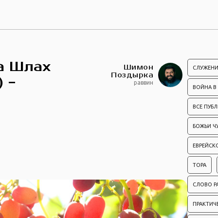
а Шлах
Шимон
СЛУЖЕНИ
Поздырка
) -
раввин
ВОЙНА В
ВСЕ ПУБ
БОЖЬИ Ч
ЕВРЕЙСК
ТОРА
СЛОВО Р
ПРАКТИЧ