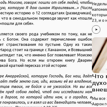
подь Моисею, говоря: пошли от себя людей, чтобы
Недель
ую, которую Я даю сынам Израилевым...» (Числа
напомин
вестную историю о 12 соглядатаях (разведчиках).
которы
23, и о
 «пошли для себя».
вляется своего рода учебником по тому, как не
ь с Богом. Она содержит перечисление ошибок
ет странствования по пустыне. Одну из таких
 Народ стоит на границе с Ханааном, и Всевышний
Выглядит так, что именно Бог повелевает Моисею
тива Бога. Но если мы откроем книгу Дварим
акой краткий пересказ этой истории:
Что 
ре Аморрейской, которую Господь, Бог наш, даёт
даёт тебе землю сию, иди, возьми её во владение,
духо
отцов твоих, не бойся и не ужасайся. Но вы все
вне
ём пред собою людей, чтоб они исследовали нам
о дороге, по которой идти нам, и о городах, в
Мы все 
понравилось, и я взял из вас двенадцать человек,
Аарон г