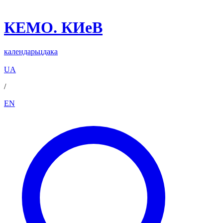
КЕМО. КИеВ
календарь
цдака
UA
/
EN