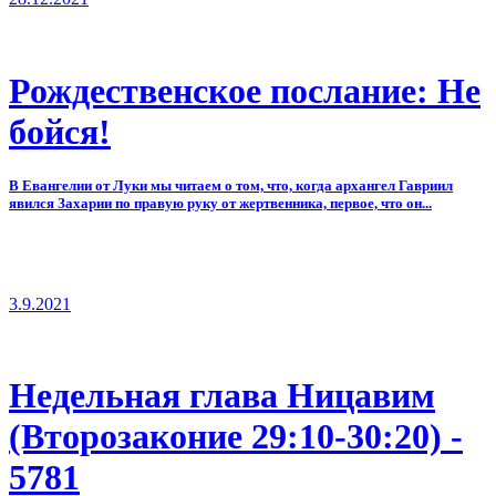
Рождественское послание: Не
бойся!
В Евангелии от Луки мы читаем о том, что, когда архангел Гавриил
явился Захарии по правую руку от жертвенника, первое, что он...
3.9.2021
Недельная глава Ницавим
(Второзаконие 29:10-30:20) -
5781