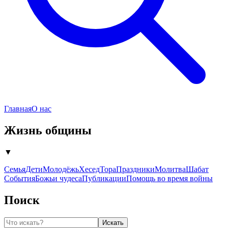
Главная
О нас
Жизнь общины
▼
Семья
Дети
Молодёжь
Хесед
Тора
Праздники
Молитва
Шабат
События
Божьи чудеса
Публикации
Помощь во время войны
Поиск