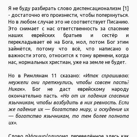
Я не буду разбирать слово диспенсационализм [1]
- достаточно его произнести, чтобы поперхнуться.
Но в любом случае это не соответствует Писанию.
Это снимает с нас ответственность за спасение
наших еврейских братьев и сестёр и
перекладывает её на Бога, мол, потом Бог этим
займётся, потому что всё, что написано о
важности этого, относится к тому времени, когда
нас, нормальных христиан, уже на земле не будет.
Но в Римлянам 11 сказано:
«Итак спрашиваю:
неужели они преткнулись, чтобы совсем пасть?
Никак».
Бог не даст еврейскому народу
окончательно пасть.
«Но от их падения спасение
язычникам, чтобы возбудить в них ревность. Если
же падение их — богатство миру, и оскудение их
— богатство язычникам, то тем более полнота
их».
Слово πλήρωμα/
плирома
, переведённое здесь как