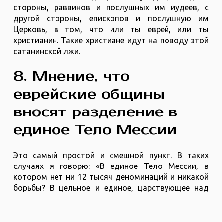
стороны, раввинов и послушных им иудеев, с
другой стороны, епископов и послушную им
Церковь, в том, что или ты еврей, или ты
христианин. Такие христиане идут на поводу этой
сатанинской лжи.
8. Мнение, что
еврейские общины
вносят разделение в
единое Тело Мессии
Это самый простой и смешной пункт. В таких
случаях я говорю: «В единое Тело Мессии, в
котором нет ни 12 тысяч деноминаций и никакой
борьбы? В цельное и единое, царствующее над
всякой ревностью, гордостью и разделением Тело
Мессии, которое было таким, пока в 20 веке не
пришли коварные мессианские евреи и не внесли