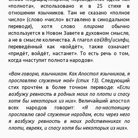
«полнота», использовано и в 25 стихе в
отношении язычников. Там не сказано «полное
число» (слово «число» вставлено в синодальном
переводе), хотя слово
плирома
обычно
используется в Новом Завете в духовном смысле,
а не в смысле количества. А глагол εἰσέλθη̣/
исэлфи
,
переведённый как «войдёт», также означает
«придёт, войдёт, настанет». То есть речь о том,
когда «наступит полнота народов».
«Вам говорю, язычникам. Как Апостол язычников, я
прославляю служение моё» (стих 13).
Следующий
стих прочтём в более точном переводе:
«Если
возбужу ревность в родных моих по плоти и спасу
хотя бы некоторых из них».
Величайший апостол
всех народов говорит:
«Я по-настоящму
прославлю своё служение народам, если через него
я возбужу ревность в моих родственниках по
плоти, евреях, и спасу хотя бы некоторых из них».