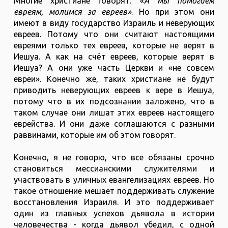
Многие христиане говорят: «
А мы помогаем
евреям, молимся за евреев»
. Но при этом они
имеют в виду государство Израиль и неверующих
евреев. Потому что они считают настоящими
евреями только тех евреев, которые не верят в
Иешуа. А как на счёт евреев, которые верят в
Иешуа? А они уже часть Церкви и «не совсем
евреи». Конечно же, таких христиане не будут
приводить неверующих евреев к вере в Иешуа,
потому что в их подсознании заложено, что в
таком случае они лишат этих евреев настоящего
еврейства. И они даже соглашаются с разными
раввинами, которые им об этом говорят.
Конечно, я не говорю, что все обязаны срочно
становиться мессианскими служителями и
участвовать в уличных евангелизациях евреев. Но
такое отношение мешает поддерживать служение
восстановления Израиля. И это поддерживает
один из главных успехов дьявола в истории
человечества - когда дьявол убедил, с одной