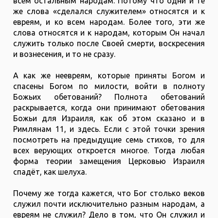
всем остальным народам. Потому что одни и те
же слова «сделался служителем» относятся и к
евреям, и ко всем народам. Более того, эти же
слова относятся и к народам, которым Он начал
служить только после Своей смерти, воскресения
и вознесения, и то не сразу.
А как же неевреям, которые приняты Богом и
спасены Богом по милости, войти в полноту
Божьих обетований? Полнота обетований
раскрывается, когда они принимают обетования
Божьи для Израиля, как об этом сказано и в
Римлянам 11, и здесь. Если с этой точки зрения
посмотреть на предыдущие семь стихов, то для
всех верующих откроется многое. Тогда любая
форма теории замещения Церковью Израиля
спадёт, как шелуха.
Почему же тогда кажется, что Бог столько веков
служил почти исключительно разным народам, а
евреям не служил? Дело в том, что Он служил и