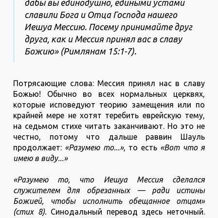
дабы вы единодушно, едиными устами
славили Бога и Отца Господа нашего
Иешуа Мессию. Посему принимайте друг
друга, как и Мессия принял вас в славу
Божию» (Римлянам 15:1-7).
Потрясающие слова: Мессия принял нас в славу
Божью! Обычно во всех нормальных церквях,
которые исповедуют теорию замещения или по
крайней мере не хотят теребить еврейскую тему,
на седьмом стихе читать заканчивают. Но это не
честно, потому что дальше раввин Шауль
продолжает:
«Разумею то...»
, то есть
«Вот что я
имею в виду...»
«Разумею то, что Иешуа Мессия сделался
служителем для обрезанных — ради истины
Божией, чтобы исполнить обещанное отцам»
(стих 8).
Синодальный перевод здесь неточный.