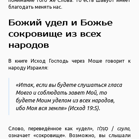
понимание того же Слова. То есть Шавуот имеет
благодать менять нас.
Божий удел и Божье
сокровище из всех
народов
В книге Исход Господь через Моше говорит к
народу Израиля:
«Итак, если вы будете слушаться гласа
Моего и соблюдать завет Мой, то
будете Моим уделом из всех народов,
ибо Моя вся земля» (Исход ‭19‬:‭5).
Слово, переведённое как «удел», סְגֻלָּה /
сгула
,
означает «сокровище». Возможно, вы слышали