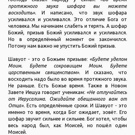
протяжного звука шофара вы можете
восходить».
И написано, что звук шофара
усиливался и усиливался. Это отличие Бога от
человека. Мы начинаем слабеть и терять. А шофар
Божий, призыв Божий усиливался и усиливался.
Но в определённый момент он закончился.
Потому нам важно не упустить Божий призыв.
Шавуот - это о Божьем призыве:
«Будете уделом
Моим. Будете сокровищем Моим. Будете
царственным священством»
. И сказано, что
восходить надо было во время протяжного звука.
Не раньше. Есть Божье время. Также в Новом
Завете Иешуа говорит ученикам:
«Не отлучайтесь
от Иерусалима. Ожидайте обещанного вам от
Отца».
Есть определённые сроки. И Шавуот - это
именно то время, когда Бог ожидает, зовёт. Его
шофар звучит сильнее и сильнее. Бог хотел, чтобы
весь народ был, как Моисей, но пошёл один
Моисей.