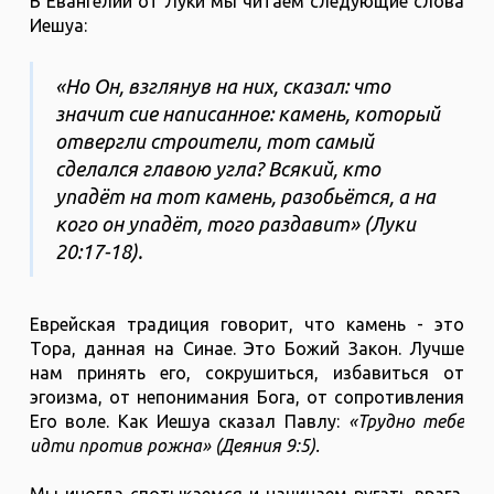
В Евангелии от Луки мы читаем следующие слова
Иешуа:
«Но Он, взглянув на них, сказал: что
значит сие написанное: камень, который
отвергли строители, тот самый
сделался главою угла? Всякий, кто
упадёт на тот камень, разобьётся, а на
кого он упадёт, того раздавит» (Луки
‭20‬:‭17‬-‭18‬).
Еврейская традиция говорит, что камень - это
Тора, данная на Синае. Это Божий Закон. Лучше
нам принять его, сокрушиться, избавиться от
эгоизма, от непонимания Бога, от сопротивления
Его воле. Как Иешуа сказал Павлу:
«Трудно тебе
идти против рожна» (Деяния 9:5).