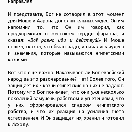
направлял.
И представьте, Бог не сотворил в этот момент
для Моше и Аарона дополнительных чудес. Он им
напомнил то, что Он им говорил, как
предупреждал о жестоком сердце фараона, и
сказал:
«Всё равно иди и действуй!»
И Моше
пошёл, сказал, что было надо, и начались чудеса
и знамения, которые называются египетскими
казнями.
Вот что ещё важно. Наказывает ли Бог еврейский
народ за это разочарование? Нет! Более того, Он
защищает их - казни египетские на них не падают.
Потому что Бог понимает, что они уже несколько
поколений замучены рабством и угнетениями, что
у них сформировался синдром египетского
рабства, и что их реакция на усиления гнёта
естественная. И Он защищал их, хранил и готовил
к Исходу.