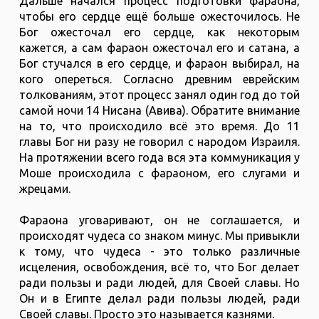
Дальше начался процесс подготовки фараона,
чтобы его сердце ещё больше ожесточилось. Не
Бог ожесточал его сердце, как некоторым
кажется, а сам фараон ожесточал его и сатана, а
Бог стучался в его сердце, и фараон выбирал, на
кого опереться. Согласно древним еврейским
толкованиям, этот процесс занял один год до той
самой ночи 14 Нисана (Авива). Обратите внимание
на то, что происходило всё это время. До 11
главы Бог ни разу не говорил с народом Израиля.
На протяжении всего года вся эта коммуникация у
Моше происходила с фараоном, его слугами и
жрецами.
Фараона уговаривают, он не соглашается, и
происходят чудеса со знаком минус. Мы привыкли
к тому, что чудеса - это только различные
исцеления, освобождения, всё то, что Бог делает
ради пользы и ради людей, для Своей славы. Но
Он и в Египте делал ради пользы людей, ради
Своей славы. Просто это называется казнями.