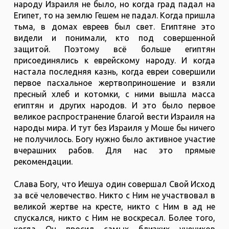
народу Израиля не было, но когда град падал на
Египет, то на землю Гешем не падал. Когда пришла
тьма, в домах евреев был свет. Египтяне это
видели и понимали, кто под совершенной
защитой. Поэтому всё больше египтян
присоединялись к еврейскому народу. И когда
настала последняя казнь, когда евреи совершили
первое пасхальное жертвоприношение и взяли
пресный хлеб и котомки, с ними вышла масса
египтян и других народов. И это было первое
великое распространение благой вести Израиля на
народы мира. И тут без Израиля у Моше бы ничего
не получилось. Богу нужно было активное участие
вчерашних рабов. Для нас это прямые
рекомендации.
Слава Богу, что Иешуа один совершал Свой Исход
за всё человечество. Никто с Ним не участвовал в
великой жертве на кресте, никто с Ним в ад не
спускался, никто с Ним не воскресал. Более того,
когда Он просил самых близких учеников