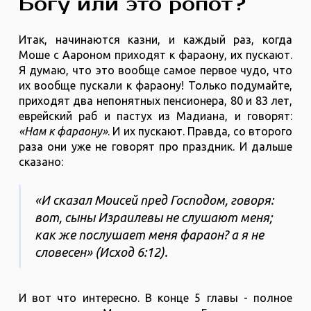
Богу или это ропот?
Итак, начинаются казни, и каждый раз, когда
Моше с Аароном приходят к фараону, их пускают.
Я думаю, что это вообще самое первое чудо, что
их вообще пускали к фараону! Только подумайте,
приходят два непонятных пенсионера, 80 и 83 лет,
еврейский раб и пастух из Мадиана, и говорят:
«Нам к фараону»
. И их пускают. Правда, со второго
раза они уже не говорят про праздник. И дальше
сказано:
«И сказал Моисей пред Господом, говоря:
вот, сыны Израилевы не слушают меня;
как же послушает меня фараон? а я не
словесен» (‭‭Исход‬ ‭6‬:‭12‬).
И вот что интересно. В конце 5 главы - полное