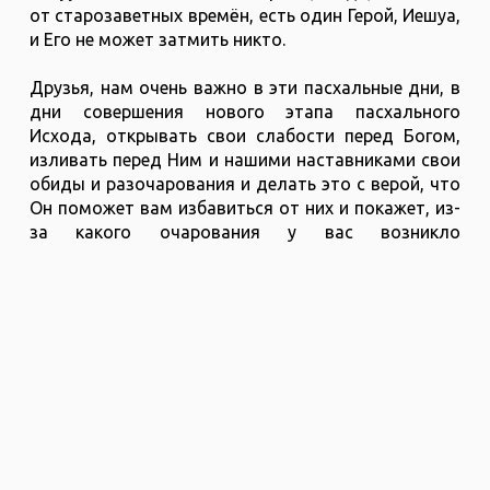
от старозаветных времён, есть один Герой, Иешуа,
и Его не может затмить никто.
Друзья, нам очень важно в эти пасхальные дни, в
дни совершения нового этапа пасхального
Исхода, открывать свои слабости перед Богом,
изливать перед Ним и нашими наставниками свои
обиды и разочарования и делать это с верой, что
Он поможет вам избавиться от них и покажет, из-
за какого очарования у вас возникло
разочарование.
И Он возьмёт ваше разочарование в своих силах и
дарах и поднимет вас к престолу Своей милости и
скажет:
«Спасибо, что вы открыли Мне это. Теперь
вы видите, кто вы без Меня. Но Я люблю вас и Я
отдал на муки и смерть за вас Своего главного
Героя, Который за вас прошёл ад, разорвал путы
смерти, греха и сатаны, и в Нём вы способны идти
всюду, куда бы Я вас не повёл».