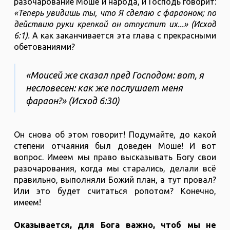
разочарование Моше и народа, и Господь говорит:
«Теперь увидишь ты, что Я сделаю с фараоном; по
действию руки крепкой он отпустит их...» (‭‭Исход‬
‭6‬:‭1‬).
А как заканчивается эта глава с прекрасными
обетованиями?
«Моисей же сказал пред Господом: вот, я
несловесен: как же послушает меня
фараон?» (‭‭Исход‬ ‭6‬:‭30‬)
Он снова об этом говорит! Подумайте, до какой
степени отчаяния был доведен Моше! И вот
вопрос. Имеем мы право высказывать Богу свои
разочарования, когда мы старались, делали всё
правильно, выполняли Божий план, а тут провал?
Или это будет считаться ропотом? Конечно,
имеем!
Оказывается, для Бога важно, чтоб мы не