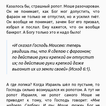
Казалось бы, страшный ропот. Моше разочарован.
Он не понимает, как Бог мог допустить, что
фараон не только не отпустил, но и усилил гнёт.
Он вообще не понимает, зачем Бог его призвал,
избрал и послал. Ему кажется, что он вообще
банкрот. А Богу только это и надо было!
«И сказал Господь Моисею: теперь
увидишь ты, что Я сделаю с фараоном;
по действию руки крепкой он отпустит
их; по действию руки крепкой даже
выгонит их из земли своей» (‭‭Исход‬ ‭6‬:‭1).
А где логика? Когда Израиль шёл по пустыне, то
Господь сильно возмущался их ропотом. А тут ни
ропот Израиля, ни ропот самого Моше не
приводят к тому, что Господь говорит:
«Мне
надоело. Слабаки. И ты, Моше, тоже».
Бог не