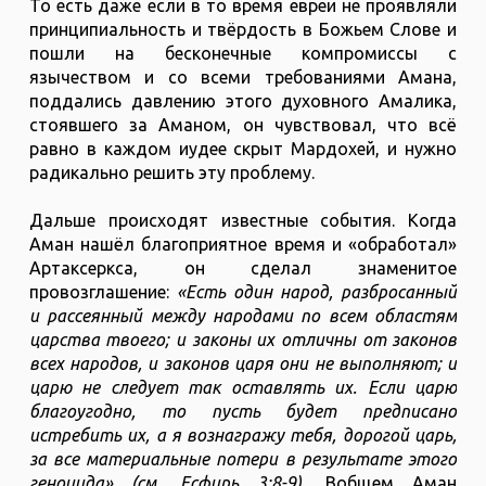
То есть даже если в то время евреи не проявляли
принципиальность и твёрдость в Божьем Слове и
пошли на бесконечные компромиссы с
язычеством и со всеми требованиями Амана,
поддались давлению этого духовного Амалика,
стоявшего за Аманом, он чувствовал, что всё
равно в каждом иудее скрыт Мардохей, и нужно
радикально решить эту проблему.
Дальше происходят известные события. Когда
Аман нашёл благоприятное время и «обработал»
Артаксеркса, он сделал знаменитое
провозглашение:
«Есть один народ, разбросанный
и рассеянный между народами по всем областям
царства твоего; и законы их отличны от законов
всех народов, и законов царя они не выполняют; и
царю не следует так оставлять их. Если царю
благоугодно, то пусть будет предписано
истребить их, а я вознагражу тебя, дорогой царь,
за все материальные потери в результате этого
геноцида» (см. Есфирь 3:8-9).
Вобщем Аман