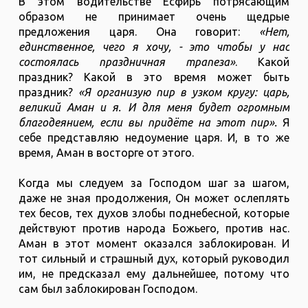
В этом водительстве Есфирь потрясающим
образом не принимает очень щедрые
предложения царя. Она говорит:
«Нет,
единственное, чего я хочу, - это чтобы у нас
состоялась праздничная трапеза»
. Какой
праздник? Какой в это время может быть
праздник?
«Я организую пир в узком кругу: царь,
великий Аман и я. И для меня будет огромным
благодеянием, если вы придёте на этот пир».
Я
себе представляю недоумение царя. И, в то же
время, Аман в восторге от этого.
Когда мы следуем за Господом шаг за шагом,
даже не зная продолжения, Он может ослеплять
тех бесов, тех духов злобы поднебесной, которые
действуют против народа Божьего, против нас.
Аман в этот момент оказался заблокирован. И
тот сильный и страшный дух, который руководил
им, не предсказал ему дальнейшее, потому что
сам был заблокирован Господом.