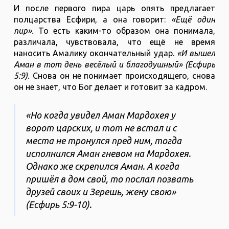
И после первого пира царь опять предлагает
полцарства Есфири, а она говорит:
«Ещё один
пир».
То есть каким-то образом она понимала,
различала, чувствовала, что ещё не время
наносить Амалику окончательный удар.
«И вышел
Аман в тот день весёлый и благодушный» (Есфирь
5:9).
Снова он не понимает происходящего, снова
он не знает, что Бог делает и готовит за кадром.
«Но когда увидел Аман Мардохея у
ворот царских, и тот не встал и с
места не тронулся пред ним, тогда
исполнился Аман гневом на Мардохея.
Однако же скрепился Аман. А когда
пришёл в дом свой, то послал позвать
друзей своих и Зерешь, жену свою»
(Есфирь 5:9-10).