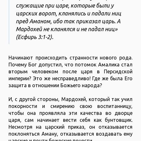
служащие при царе, которые были у
царских ворот, кланялись и падали ниц
пред Аманом, ибо так приказал царь. А
Мардохей не кланялся и не падал ниц»
(Есфирь 3:1-2).
Начинают происходить странности нового рода.
Почему Бог допустил, что потомок Амалика стал
вторым человеком после царя в Персидской
империи? Это же несправедливо! Где же была Его
защита в отношении Божьего народа?
И, с другой стороны, Мардохей, который так учил
покорности и смирению свою воспитанницу,
чтобы она проявляла эти качества во дворце
царя, сам начинает вести себя как бунтовщик.
Несмотря на царский приказ, он отказывается
поклоняться Аману, отказывается воздавать ему
царские и почти божеские почести.