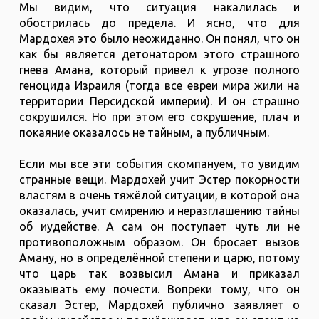
Мы видим, что ситуация накалилась и
обострилась до предела. И ясно, что для
Мардохея это было неожиданно. Он понял, что он
как бы является детонатором этого страшного
гнева Амана, который привёл к угрозе полного
геноцида Израиля (тогда все евреи мира жили на
территории Персидской империи). И он страшно
сокрушился. Но при этом его сокрушение, плач и
покаяние оказалось не тайным, а публичным.
Если мы все эти события скомпануем, то увидим
странные вещи. Мардохей учит Эстер покорности
властям в очень тяжёлой ситуации, в которой она
оказалась, учит смирению и неразглашению тайны
об иудействе. А сам он поступает чуть ли не
противоположным образом. Он бросает вызов
Аману, но в определённой степени и царю, потому
что царь так возвысил Амана и приказал
оказывать ему почести. Вопреки тому, что он
сказал Эстер, Мардохей публично заявляет о