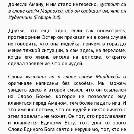
донесли Аману, и им стало интересно,
«устоит ли
в слове своґм Мардохей, ибо он сообщил им, что он
Иудеянин» (Есфирь 3:4).
Друзья, это ещё одно, если так посмотреть,
противоречие: Эстер он приказал ни в коем случае
не говорить, что она иудейка, причём в гораздо
менее тяжкой ситуации, а сам здесь, на переломе,
когда его жизнь висела на волоске, открыто
сделал заявление, что он иудей.
Слова
«устоит ли в слове своём Мардохей»
в
оригинале написаны без «своём». Мы можем
увидеть здесь и второй смысл, что он ссылался
на Слово Божье, которое не позволяло ему
кланяться перед Аманом, тем более падать ниц. И
это именно потому, что он иудей и никто ничего с
этим поделать не может. Он тот, кто прославляет
и кланяется Единому Богу, тот, для которого
Слово Единого Бога свято и нерушимо, тот, кто не