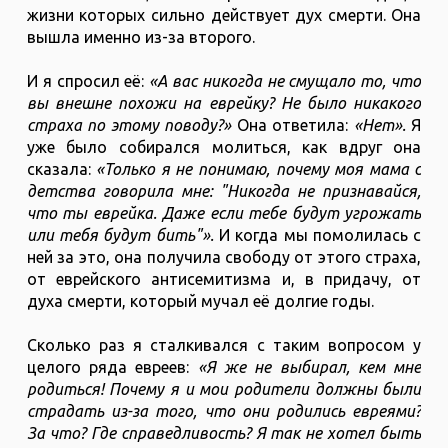
жизни которых сильно действует дух смерти. Она
вышла именно из-за второго.
И я спросил её:
«А вас никогда не смущало то, что
вы внешне похожи на еврейку? Не было никакого
страха по этому поводу?»
Она ответила:
«Нет».
Я
уже было собирался молиться, как вдруг она
сказала:
«Только я не понимаю, почему моя мама с
детства говорила мне: "Никогда не признавайся,
что ты еврейка. Даже если тебе будут угрожать
или тебя будут бить"».
И когда мы помолилась с
ней за это, она получила свободу от этого страха,
от еврейского антисемитизма и, в придачу, от
духа смерти, который мучал её долгие годы.
Сколько раз я сталкивался с таким вопросом у
целого ряда евреев:
«Я же не выбирал, кем мне
родиться! Почему я и мои родители должны были
страдать из-за того, что они родились евреями?
За что? Где справедливость? Я так не хотел быть