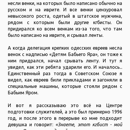
несли венки, на которых было написано обычно на
русском и на иврите. И все венки цензуровал
невысокого роста, одетый в штатское мужчина,
рядом с которым были другие кгбисты. Он
придирался ко всем венкам из-за того, что там
было написано на иврите, и срывал ленты.
А когда делегация крепких одесских евреев несла
венок с надписью «Детям Бабьего Яра», он тоже к
ним придрался, начал срывать ленту. И тут я
увидел, как эти ребята ударили его. И началось...
Единственный раз тогда в Советском Союзе я
видел, как евреев били прикладами и загоняли в
специальные машины, которые стояли рядом с
Бабьим Яром.
И вот я рассказываю это всё на Центре
подготовки служителей, а это был примерно 1996
год, и после этого в перерыве ко мне подходит
девушка и говорит:
«Знаете, этот кгбист - мой