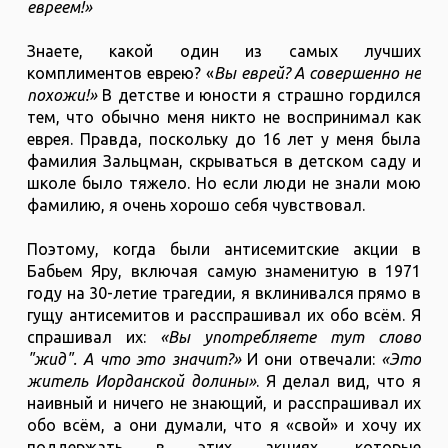
евреем!»
Знаете, какой один из самых лучших
комплиментов еврею? «
Вы еврей? А совершенно не
похожи!»
В детстве и юности я страшно гордился
тем, что обычно меня никто не воспринимал как
еврея. Правда, поскольку до 16 лет у меня была
фамилия Зальцман, скрываться в детском саду и
школе было тяжело. Но если люди не знали мою
фамилию, я очень хорошо себя чувствовал.
Поэтому, когда были антисемитские акции в
Бабьем Яру, включая самую знаменитую в 1971
году на 30-летие трагедии, я вклинивался прямо в
гущу антисемитов и расспрашивал их обо всём. Я
спрашивал их:
«Вы употребляете тут слово
"жид". А что это значит?»
И они отвечали:
«Это
житель Иорданской долины»
. Я делал вид, что я
наивный и ничего не знающий, и расспрашивал их
обо всём, а они думали, что я «свой» и хочу их
поддержать в этих акциях, которые