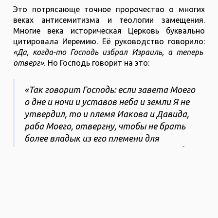
Это потрясающе точное пророчество о многих
веках антисемитизма и теологии замещения.
Многие века историческая Церковь буквально
цитировала Иеремию. Её руководство говорило:
«Да, когда-то Господь избрал Израиль, а теперь
отверг».
Но Господь говорит на это:
«Так говорит Господь: если завета Моего
о дне и ночи и уставов неба и земли Я не
утвердил, то и племя Иакова и Давида,
раба Моего, отвергну, чтобы не брать
более владык из его племени для
племени Авраама, Исаака и Иакова; ибо
возвращу плен их и помилую их»
(Иеремия 33:25-26).
И мы все свидетели тому, что как Бог обещал, так
Он и сделал.