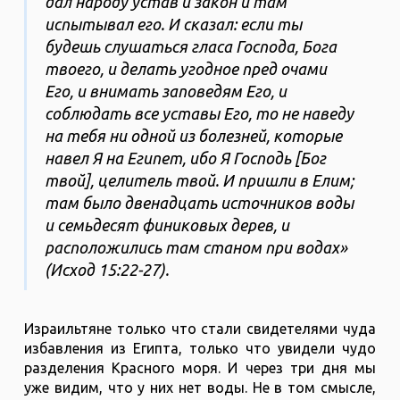
дал народу устав и закон и там
испытывал его. И сказал: если ты
будешь слушаться гласа Господа, Бога
твоего, и делать угодное пред очами
Его, и внимать заповедям Его, и
соблюдать все уставы Его, то не наведу
на тебя ни одной из болезней, которые
навел Я на Египет, ибо Я Господь [Бог
твой], целитель твой. И пришли в Елим;
там было двенадцать источников воды
и семьдесят финиковых дерев, и
расположились там станом при водах»
(‭‭Исход‬ ‭15‬:‭22‬-‭27).
Израильтяне только что стали свидетелями чуда
избавления из Египта, только что увидели чудо
разделения Красного моря. И через три дня мы
уже видим, что у них нет воды. Не в том смысле,