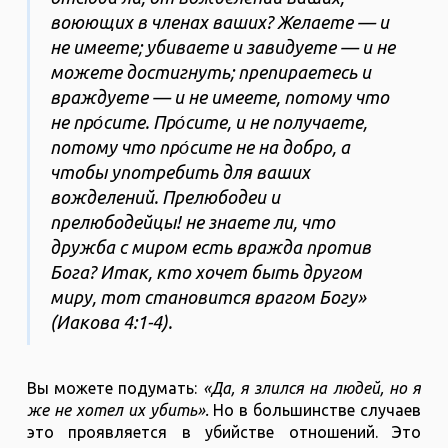
воюющих в членах ваших? Желаете — и
не имеете; убиваете и завидуете — и не
можете достигнуть; препираетесь и
враждуете — и не имеете, потому что
не про́сите. Про́сите, и не получаете,
потому что про́сите не на добро, а
чтобы употребить для ваших
вожделений. Прелюбодеи и
прелюбодейцы! не знаете ли, что
дружба с миром есть вражда против
Бога? Итак, кто хочет быть другом
миру, тот становится врагом Богу»
(Иакова‬ ‭4‬:‭1‬-‭4‬).
Вы можете подумать:
«Да, я злился на людей, но я
же не хотел их убить».
Но в большинстве случаев
это проявляется в убийстве отношений. Это