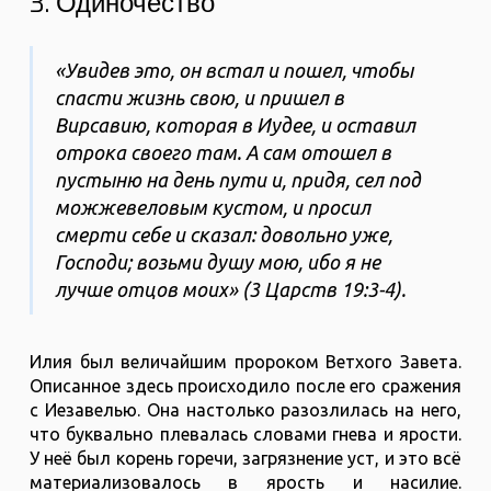
3. Одиночество
«Увидев это, он встал и пошел, чтобы
спасти жизнь свою, и пришел в
Вирсавию, которая в Иудее, и оставил
отрока своего там. А сам отошел в
пустыню на день пути и, придя, сел под
можжевеловым кустом, и просил
смерти себе и сказал: довольно уже,
Господи; возьми душу мою, ибо я не
лучше отцов моих» (3 Царств‬ ‭19‬:‭3‬-‭4‬).
Илия был величайшим пророком Ветхого Завета.
Описанное здесь происходило после его сражения
с Иезавелью. Она настолько разозлилась на него,
что буквально плевалась словами гнева и ярости.
У неё был корень горечи, загрязнение уст, и это всё
материализовалось в ярость и насилие.