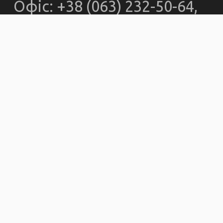
Офіс: +38 (063) 232-50-64,
officekemo@gmail.com
© kemokiev.org – сайт
Киевской еврейской
мессианской общины
2000-2025. Все материалы,
размещенные на
kemokiev.org, являются
собственностью сайта.
При использовании
материалов упоминание