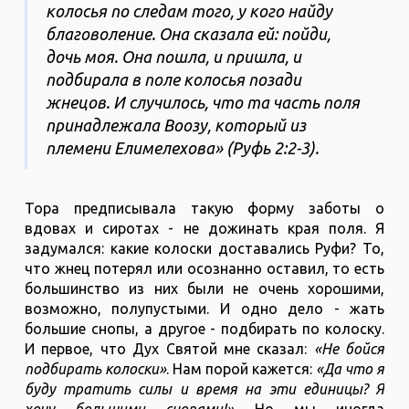
колосья по следам того, у кого найду
благоволение. Она сказала ей: пойди,
дочь моя. Она пошла, и пришла, и
подбирала в поле колосья позади
жнецов. И случилось, что та часть поля
принадлежала Воозу, который из
племени Елимелехова» (Руфь 2:2-3).
Тора предписывала такую форму заботы о
вдовах и сиротах - не дожинать края поля. Я
задумался: какие колоски доставались Руфи? То,
что жнец потерял или осознанно оставил, то есть
большинство из них были не очень хорошими,
возможно, полупустыми. И одно дело - жать
большие снопы, а другое - подбирать по колоску.
И первое, что Дух Святой мне сказал:
«Не бойся
подбирать колоски»
. Нам порой кажется:
«Да что я
буду тратить силы и время на эти единицы? Я
хочу большими снопами!»
Но мы иногда