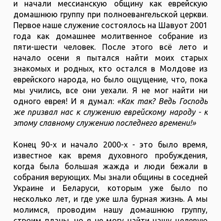
и начали мессианскую общину как еврейскую
домашнюю группу при полноевангельской церкви.
Первое наше служение состоялось на Шавуот 2001
года как домашнее молитвенное собрание из
пяти-шести человек. После этого всё лето и
начало осени я пытался найти моих старых
знакомых и родных, кто остался в Молдове из
еврейского народа, но было ощущение, что, пока
мы учились, все они уехали. Я не мог найти ни
одного еврея! И я думал:
«Как так? Ведь Господь
же призвал нас к служению еврейскому народу - к
этому славному служению последнего времени!»
Конец 90-х и начало 2000-х - это было время,
известное как время духовного пробуждения,
когда была большая жажда и люди бежали в
собрания верующих. Мы знали общины в соседней
Украине и Беларуси, которым уже было по
несколько лет, и где уже шла бурная жизнь. А мы
молимся, проводим нашу домашнюю группу,
строим планы, но я не могу найти нашу целевую