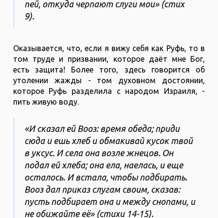
пей, откуда черпают слуги мои» (стих
9).
Оказывается, что, если я вижу себя как Руфь, то в
том труде и призвании, которое даёт мне Бог,
есть защита! Более того, здесь говорится об
утолении жажды - том духовном достоянии,
которое Руфь разделила с народом Израиля, -
пить живую воду.
«И сказал ей Вооз: время обеда; приди
сюда и ешь хлеб и обмакивай кусок твой
в уксус. И села она возле жнецов. Он
подал ей хлеба; она ела, наелась, и еще
осталось. И встала, чтобы подбирать.
Вооз дал приказ слугам своим, сказав:
пусть подбирает она и между снопами, и
не обижайте её» (стихи 14-15).