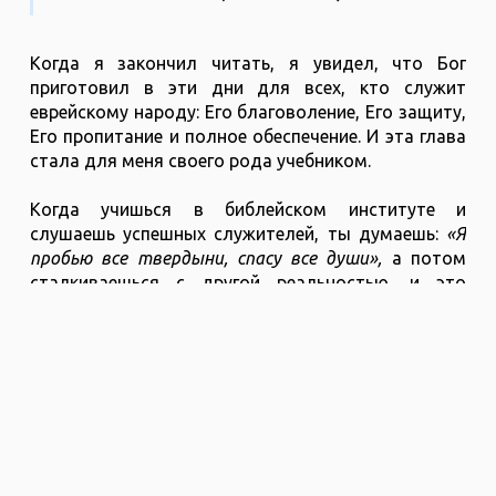
Когда я закончил читать, я увидел, что Бог
приготовил в эти дни для всех, кто служит
еврейскому народу: Его благоволение, Его защиту,
Его пропитание и полное обеспечение. И эта глава
стала для меня своего рода учебником.
Когда учишься в библейском институте и
слушаешь успешных служителей, ты думаешь:
«Я
пробью все твердыни, спасу все души»,
а потом
сталкиваешься с другой реальностью, и это
нормально. Потому что Бог привёл тебя на Своё
поле, и Он даёт тебе шаг за шагом приносить
больше и больше и плодов. Но не бойся начинать
трудиться, не бойся усталости, не бойся бремени
Иешуа!
Шимон Поздырка, раввин мессианской общины
«Бней Брит Хадаша», Кишинёв