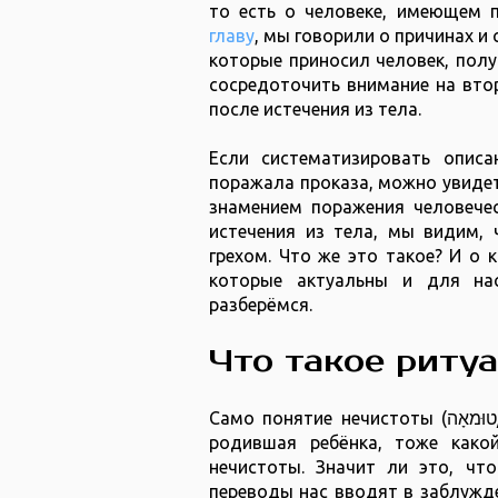
главу
, мы говорили о причинах и
которые приносил человек, полу
сосредоточить внимание на втор
после истечения из тела.
Если систематизировать описа
поражала проказа, можно увидет
знамением поражения человечес
истечения из тела, мы видим, 
грехом. Что же это такое? И о 
которые актуальны и для на
разберёмся.
Что такое риту
Само 
родившая ребёнка, тоже како
нечистоты. Значит ли это, чт
переводы нас вводят в заблужде