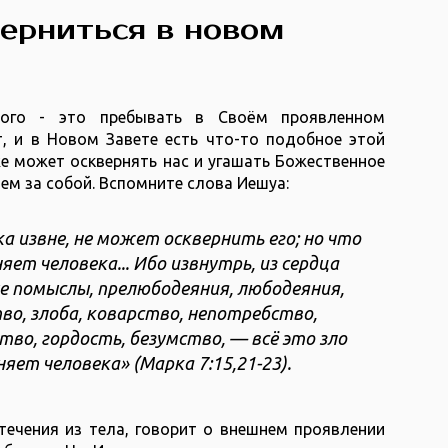
ерниться в новом
ного - это пребывать в Своём проявленном
т, и в Новом Завете есть что-то подобное этой
же может осквернять нас и угашать Божественное
ем за собой. Вспомните слова Иешуа:
а извне, не может осквернить его; но что
яет человека... Ибо извнутрь, из сердца
ые помыслы, прелюбодеяния, любодеяния,
во, злоба, коварство, непотребство,
тво, гордость, безумство, — всё это зло
яет человека» (Марка 7:15,21-23).
течения из тела, говорит о внешнем проявлении