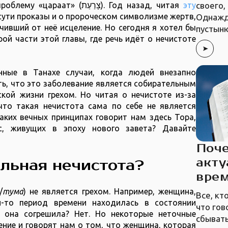
своего,
то есть о человеке, имеющем проблему «цараат» (צָרַעַת). Год назад, читая
эту
 сути проказы и о пророческом символизме жертв,
Однажд
чивший от неё исцеление. Но сегодня я хотел бы
пустын
ой части этой главы, где речь идёт о нечистоте
нные в Танахе случаи, когда людей внезапно
ь, что это заболевание является собирательным
кой жизни грехом. Но читая о нечистоте из-за
что такая нечистота сама по себе не является
каких вечных принципах говорит нам здесь Тора,
с, живущих в эпоху нового завета? Давайте
Поч
акту
альная нечистота?
вре
понятие нечистоты (טוּמאָה/
тума
) не является грехом. Например, женщина,
Все, кт
й-то период времени находилась в состоянии
что гов
о она согрешила? Нет. Но некоторые неточные
сбывать
ние и говорят нам о том, что женщина, которая