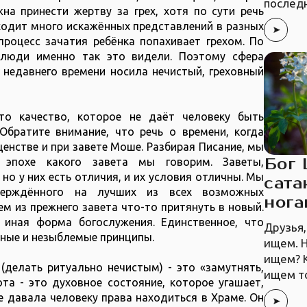
последн
на принести жертву за грех, хотя по сути речь
ходит много искажённых представлений в разных
процесс зачатия ребёнка попахивает грехом. По
 люди именно так это видели. Поэтому сфера
 недавнего времени носила нечистый, греховный
то качество, которое не даёт человеку быть
Обратите внимание, что речь о времени, когда
енстве и при завете Моше. Разбирая Писание, мы
Бог
эпохе какого завета мы говорим. Заветы,
но у них есть отличия, и их условия отличны. Мы
сата
тверждённого на лучших из всех возможных
ног
м из прежнего завета что-то притянуть в новый.
 иная форма богослужения. Единственное, что
Друзья,
чные и незыблемые принципы.
ищем. Н
ищем? К
(делать ритуально нечистым) - это «замутнять,
ищем то
ота - это духовное состояние, которое угашает,
е давала человеку права находиться в Храме. Он