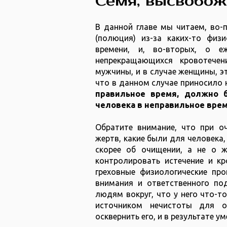
Семя, высвобож
В данной главе мы читаем, во-п
(полюция) из-за каких-то физ
времени, и, во-вторых, о е
непрекращающихся кровотечен
мужчины, и в случае женщины, э
что в данном случае приносило 
правильное время, должно 
человека в неправильное врем
Обратите внимание, что при о
жертв, какие были для человека,
скорее об очищении, а не о ж
контролировать истечение и кр
греховные физиологические про
внимания и ответственного по
людям вокруг, что у него что-т
источником нечистоты для о
осквернить его, и в результате ум