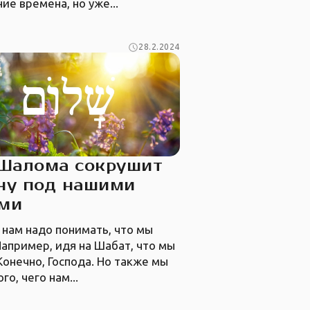
ие времена, но уже...
28.2.2024
 Шалома сокрушит
ну под нашими
ами
 нам надо понимать, что мы
апример, идя на Шабат, что мы
онечно, Господа. Но также мы
го, чего нам...