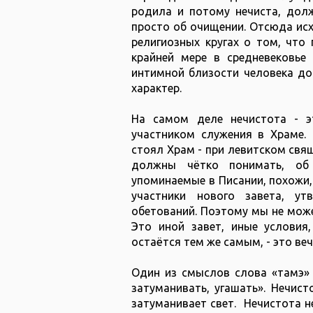
родила и потому нечиста, долж
просто об очищении. Отсюда ис
религиозных кругах о том, что 
крайней мере в средневековье
интимной близости человека до
характер.
На самом деле нечистота - э
участником служения в Храме. 
стоял Храм - при левитском свящ
должны чётко понимать, об 
упоминаемые в Писании, похожи, 
участники нового завета, у
обетований. Поэтому мы не може
Это иной завет, иные условия,
остаётся тем же самым, - это ве
Один из смыслов слова «тамэ» 
затуманивать, угашать». Нечист
затуманивает свет. Нечистота н