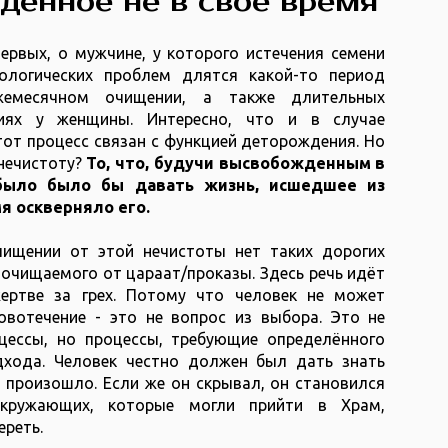
денное не в своё время
ервых, о мужчине, у которого истечения семени
иологических проблем длятся какой-то период
жемесячном очищении, а также длительных
иях у женщины.
Интересно, что и в случае
тот процесс связан с функцией деторождения. Но
нечистоту?
То, что, будучи высвобожденным в
было было бы давать жизнь, исшедшее из
я оскверняло его.
чищении от этой нечистоты нет таких дорогих
 очищаемого от цараат/проказы. Здесь речь идёт
ертве за грех. Потому что человек не может
овотечение - это не вопрос из выбора. Это не
цессы, но процессы, требующие определённого
дхода. Человек честно должен был дать знать
о произошло. Если же он скрывал, он становился
кружающих, которые могли прийти в Храм,
ереть.