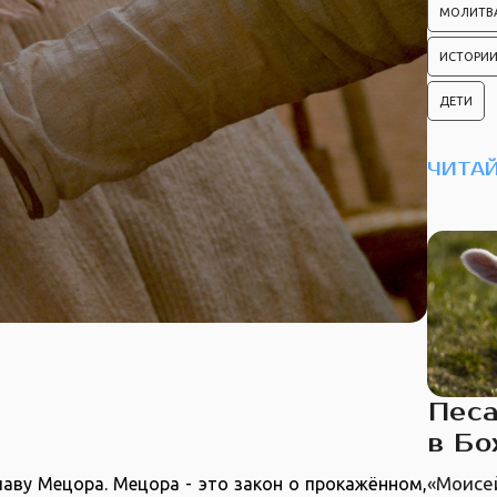
МОЛИТВ
ИСТОРИИ
ДЕТИ
ЧИТАЙ
Песа
в Б
«Моисей
аву Мецора. Мецора - это закон о прокажённом,