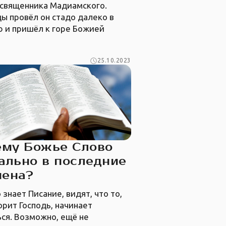
 священника Мадиамского.
ы провёл он стадо далеко в
ю и пришёл к горе Божией
25.10.2023
ему Божье Слово
ально в последние
мена?
о знает Писание, видят, что то,
орит Господь, начинает
ся. Возможно, ещё не