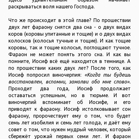
раскрываться воля нашего Господа.
Что же происходит в этой главе? По прошествии
двух лет фараону снятся два сна - о двух видах
коров (коровы упитанные и тощие) и о двух видах
колосков (колосья тучные и тощие). И как тощие
коровы, так и тощие колосья, поглощают тучное.
Фараон не может понять этого сна. И как вы
помните, Иосиф всё ещё находится в темнице. А
по прошествии каких двух лет? После того, как
Иосиф попросил виночерпия:
«Когда ты будешь
восстановлен, вспомни, замолви обо мне слово».
Проходит два года, Иосиф продолжает
оставаться успешным, но в тюрьме. И вот
виночерпий вспоминает об Иосифе, и его
приводят к фараону. Иосиф истолковывает сон
фараону, пророчествует ему о том, что будет
семь лет изобилия и семь лет голода, и даёт ему
совет о том, что нужен мудрый человек, который
сбережёт урожай первых семи лет. И фараон