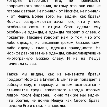
которые отвергают Его, не принимают
пророческого послания, потому что они ещё не
готовы к этому. Не приняли от Иосифа, не приняли
и от Иешуа. Более того, мы видим, как братья
Иосифа раздражаются из-за того, что у него
особенная связь с отцом. Отец сделал ему
особенные одежды, а одежды говорят о славе, о
покрытии. Писание говорит нам о том, что это
либо одежды, испачканные грехом, беззаконием,
либо одежды славы, одежды праведности. На
Иосифе разноцветные одежды, символизирующие
многогранную Божью славу. И на на Иешуа
почивала слава.
Также мы видим, как из ненависти братья
продают Иосифа в Египет. В Египте он попадает в
рабскую яму, в тюрьму, а потом возносится и
становится среди египетского народа вторым
лицом после фараона. Точно так же мы видим,
что братья, не поняв Иешуа как Своего брата,
предали Его и отдали в народы.