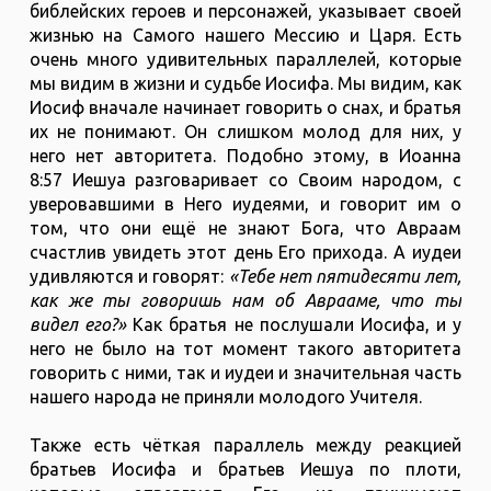
библейских героев и персонажей, указывает своей
жизнью на Самого нашего Мессию и Царя. Есть
очень много удивительных параллелей, которые
мы видим в жизни и судьбе Иосифа. Мы видим, как
Иосиф вначале начинает говорить о снах, и братья
их не понимают. Он слишком молод для них, у
него нет авторитета. Подобно этому, в Иоанна
8:57 Иешуа разговаривает со Своим народом, с
уверовавшими в Него иудеями, и говорит им о
том, что они ещё не знают Бога, что Авраам
счастлив увидеть этот день Его прихода. А иудеи
удивляются и говорят:
«Тебе нет пятидесяти лет,
как же ты говоришь нам об Аврааме, что ты
видел его?»
Как братья не послушали Иосифа, и у
него не было на тот момент такого авторитета
говорить с ними, так и иудеи и значительная часть
нашего народа не приняли молодого Учителя.
Также есть чёткая параллель между реакцией
братьев Иосифа и братьев Иешуа по плоти,