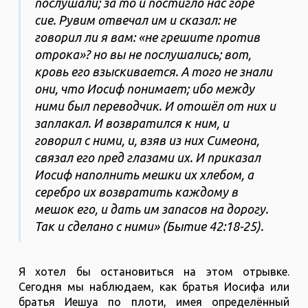
послушали; за то и постигло нас горе
сие. Рувим отвечал им и сказал: не
говорил ли я вам: «не грешите против
отрока»? но вы не послушались; вот,
кровь его взыскивается. А того не знали
они, что Иосиф понимает; ибо между
ними был переводчик. И отошёл от них и
заплакал. И возвратился к ним, и
говорил с ними, и, взяв из них Симеона,
связал его пред глазами их. И приказал
Иосиф наполнить мешки их хлебом, а
серебро их возвратить каждому в
мешок его, и дать им запасов на дорогу.
Так и сделано с ними» (Бытие 42:18-25).
Я хотел бы остановиться на этом отрывке.
Сегодня мы наблюдаем, как братья Иосифа или
братья Иешуа по плоти, имея определённый