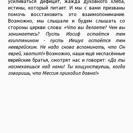
усиливаться дефицит, жажда духовного хлеба,
истины, который питает. И мы с вами призваны
помочь восстановить это взаимопонимание.
Возможно, мы слышали и будем слышать со
стороны церкви слова:
«Что вы делаете? Чем вы
занимаетесь? Пусть Иосиф остаётся тем
египтянином - пусть Иешуа остаётся тем
нееврейским. Не надо снова вспоминать, что Он
еврей, хватит!»
Возможно, наши ещё неспасённые
еврейские братья, смотрят нас и говорят:
«Да ты
насмехаешься над нами! Ты кощунствуешь, когда
говоришь, что Мессия приходил давно!»
Но, друзья, мы с вами, как те толкователи и
переводчики. Это наша задача сегодня - помочь
братьям понять Божий план. Нам не нужно
пытаться помочь Господу понять Израиль, Он его
понимает. Нам нужно помочь братьям понять
Господа. Когда-то один из духовных отцов
современного мессианского движения, Иосиф
Рабинович, сказал о Иешуа знаменитую фразу,