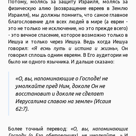
Потому, молясь за защиту Израиля, молясь за
физическую алию (возвращение евреев в Землю
Израиля), мы должны помнить, что самое главное
благословение для всех людей в мире (а евреи -
это не только не исключение, но это прежде всего)
- это вечное спасение, которое возможно только в
Иешуа и только через Иешуа. Ведь когда Иешуа
говорил:
«Я есмь путь и истина и жизнь»
, Он
говорил сплошь одним евреям. В Его аудитории не
было ни одного язычника. И дальше сказано:
«О, вы, напоминающие о Господе! не
умолкайте пред Ним, доколе Он не
восстановит и доколе не сделает
Иерусалима славою на земле» (Исаия
62:7).
Более точный перевод:
«О, вы, напоминающие
Господу (о Его обетованиях), не умолкайте…»
И