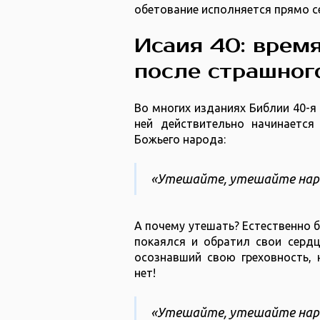
обетование исполняется прямо с
Исаия 40: врем
после страшног
Во многих изданиях Библии 40-я 
ней действительно начинаетс
Божьего народа:
«Утешайте, утешайте наро
А почему утешать? Естественно б
покаялся и обратил свои сердц
осознавший свою греховность, 
нет!
«Утешайте, утешайте наро