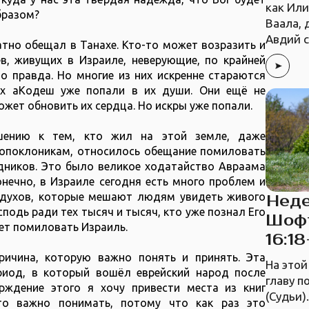
как Или
бразом?
Ваала, 
Авдий 
атно обещал в Танахе. Кто-то может возразить и
ев, живущих в Израиле, неверующие, по крайней
то правда. Но многие из них искренне стараются
ах аКодеш уже попали в их души. Они ещё не
ожет обновить их сердца. Но искры уже попали.
шению к тем, кто жил на этой земле, даже
опоклоникам, относилось обещание помиловать
дников. Это было великое ходатайство Авраама
онечно, в Израиле сегодня есть много проблем и
 духов, которые мешают людям увидеть живого
Неде
осподь ради тех тысяч и тысяч, кто уже познал Его
Шофт
ет помиловать Израиль.
16:18
ричина, которую важно понять и принять. Эта
На это
риод, в который вошёл еврейский народ после
главу 
рждение этого я хочу привести места из книг
(Судьи)
то важно понимать, потому что как раз это