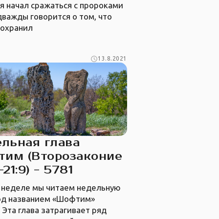
я начал сражаться с пророками
дважды говорится о том, что
сохранил
13.8.2021
льная глава
им (Второзаконие
-21:9) - 5781
й неделе мы читаем недельную
под названием «Шофтим»
. Эта глава затрагивает ряд