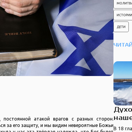
МОЛИТВ
ИСТОРИИ
ДЕТИ
ЧИТАЙ
Духо
наш
 постоянной атакой врагов с разных сторон.
я за его защиту, и мы видим невероятные Божьи
В 18 гл
ткуда у нас эта твёрдая надежда, что Бог будет