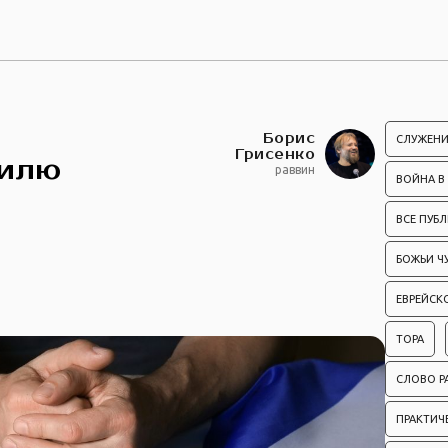
Борис
СЛУЖЕНИ
Грисенко
аилю
раввин
ВОЙНА В
ВСЕ ПУБ
БОЖЬИ Ч
ЕВРЕЙСК
ТОРА
СЛОВО Р
ПРАКТИЧ