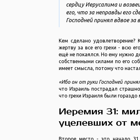
сердцу Иерусалима и возве
его, что за неправды его с
Господней принял вдвое за вс
Кем сделано удовлетворение? 
жертву за все его грехи - всю е
ещё не покаялся. Но ему нужно до
собственными силами по его со
имеет смысла, потому что настал
«Ибо он от руки Господней принял
что Израиль пострадал страшно
что грехи Израиля были гораздо 
Иеремия 31: ми
уцелевших от м
Второе место - это начало 31 