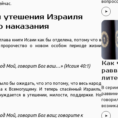
вопросо
ейчас.
я утешения Израиля
о наказания
глава книги Исаии как бы отделена, потому что в
я пророчество о новом особом периоде жизни
Как 
д Мой, говорит Бог ваш…» (Исаия 40:1)
рав
лите
ыло бы ожидать, что это потому, что весь народ
В серии
а к Всемогущему. И теперь спасённый Израиль,
раввин
нуждается в утешении, милости, поддержке. Но
говорил
возник
д Мой, говорит Бог ваш; говорите к