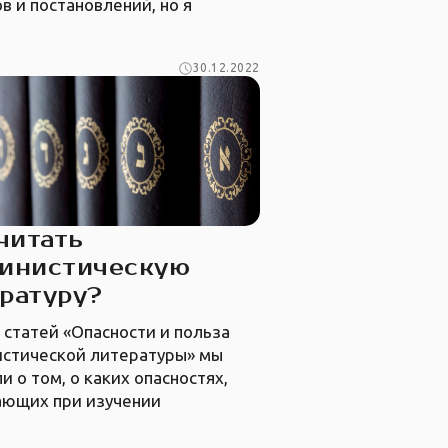
в и постановлений, но я
30.12.2022
читать
винистическую
ратуру?
 статей «Опасности и польза
истической литературы» мы
и о том, о каких опасностях,
ающих при изучении