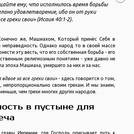
щайте ему, что исполнилось время борьбы
делано удовлетворение, ибо он от руки
е грехи свои» (Исаия 40:1-2).
Конечно же, Машиахом, Который принёс Себя в
го неправедность. Однако народ то в своей массе
нести эту весть, что его собственная борьба - его
бственным религиозным понятиям - уже давно не
а эпоха Машиаха, умершего за них и за нас.
 вдвое за все грехи свои»
- здесь говорится о том,
, непропорционально своим грехам. И мы знаем,
меньше, чем грехи многих других народов.
лость в пустыне для
еча
главы Иеремии, где Господь описывает путь к