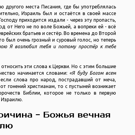
ю другого места Писания, где бы употреблялась
ительно, Израиль был и остаётся в своей массе
осподу приходится издали - через эту пропасть,
д от Него не по воле Божьей, а вопреки ей - всё
еврейских братьев и сестёр. Во времена до Второй
о был очень грозный и суровый голос, но теперь
ною Я возлюбил тебя и потому простёр к тебе
относить эти слова к Церкви. Но с этим большие
чество начинается словами:
«Я буду Богом всем
 если слова про народ, пострадавший от меча,
т гонений христианам, то с пустыней возникает
орочеств Библии, которое не только в первую
к Израилю.
ричина - Божья вечная
илю