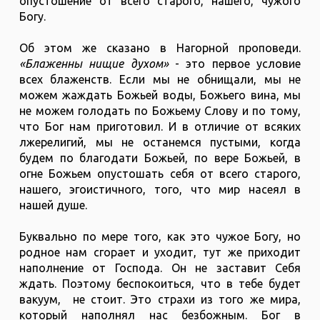
опустошение от всего старого, нашего, чужого
Богу.
Об этом же сказано в Нагорной проповеди.
«Блаженны нищие духом»
- это первое условие
всех блаженств. Если мы не обнищали, мы не
можем жаждать Божьей воды, Божьего вина, мы
не можем голодать по Божьему Слову и по тому,
что Бог нам приготовил. И в отличие от всяких
лжерелигий, мы не останемся пустыми, когда
будем по благодати Божьей, по вере Божьей, в
огне Божьем опустошать себя от всего старого,
нашего, эгоистичного, того, что мир насеял в
нашей душе.
Буквально по мере того, как это чужое Богу, но
родное нам сгорает и уходит, тут же приходит
наполнение от Господа. Он не заставит Себя
ждать. Поэтому беспокоиться, что в тебе будет
вакуум, не стоит. Это страхи из того же мира,
который наполнял нас безбожным. Бог в