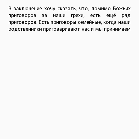
В заключение хочу сказать, что, помимо Божьих
приговоров за наши грехи, есть ещё ряд
приговоров. Есть приговоры семейные, когда наши
родственники приговаривают нас и мы принимаем
эти приговоры, живём под ними, и они, к
сожалению, исполняются в нашей жизни, пока не
будут отменены Господом. Есть приговоры,
которые навязаны нам бесами. Есть приговоры,
которые навязал нам мир. Есть самоприговоры -
один из них мы разобрали выше. Но все эти
приговоры отменены нашим Йом Кипуром -
комплексом жертв, который заключён в единой
жертве Машиаха.
И вот что ещё стоит отметить. То, что
происходило в Йом Кипур в Храме, называлось
словом «очищение». Это не просто прощение
грехов, не просто искупление, но и очищение от
грехов. А очищение - это уже уже глубокий термин,
обозначающий глубокое выжигание корней