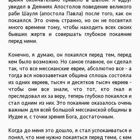
увидел в Деяниях Апостолов поведение великого
раби Шауля (апостола Павла) после того, как он
покаялся. Это очень странно, но он не посвятил
много времени тому, чтобы находить всех своих
бывших жертв и совершать глубокое покаяние
перед ними.
Конечно, я думаю, он покаялся перед тем, перед
кем было возможно. Но самое главное, он сделал
так, что все мессианские евреи, абсолютно все - а
тогда вся новозаветная община сплошь состояла
из одних евреев, тысяч и десятков тысяч евреев -
чтобы они все знали, что тот, кто гнал и
преследовал их за веру, теперь глубоко покаялся и
стал одним из них. Это покаяние оказалось очень
важным для всей большой мессианской общины в
Иудее и, с точки зрения Бога, достаточным.
Когда до меня это дошло, я стал успокаиваться и
понял, что мне нужно покаяться перед теми, с кем