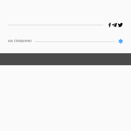
НА ГЛАВНУЮ
/
UA
EN
КАЛЕНДАРЬ
ЦДАКА
КИЕВСКАЯ ЕВРЕЙСКАЯ
МЕССИАНСКАЯ ОБЩИНА