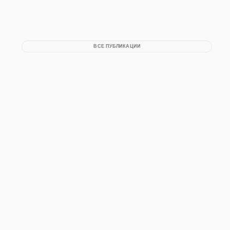
ВСЕ ПУБЛИКАЦИИ
ПРАКТИЧЕСКАЯ ВЕРА
ПРОПОВЕДИ И УЧЕНИЯ
СЛОВО РАВВИНА