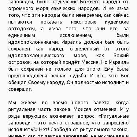
заповедей, было отделение Божьего народа от
огромного моря языческих народов. И не из-за
того, что эти народы были неевреями, как сейчас
пытаются показать некоторые иудейские
ортодоксы, а из-за того, что они все, за
единичным исключением, были
идолопоклонниками. Израиль должен был быть
сохранён как народ, отделённый от этого
идолопоклоннического моря, как Божий
островок, на который придёт Мессия. Но Израиль
был сохранён не только для этого. Ему была
предопределена вечная судьба. И всё, что Бог
обещал Своему народу, Он полностью исполнит и
совершит.
Мы живём во время нового завета, когда
ритуальная часть закона Моисея отменена. И у
ряда верующих возникает вопрос: «Ритуальные
заповеди - это нечто страшное, что запрещено
исполнять?» Нет! Свобода от ритуального закона,
именно как от закона заповедей, не исключала и