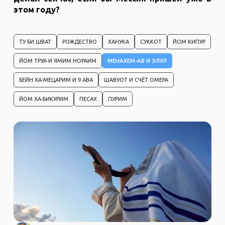
этом году?
ТУ БИ ШВАТ
РОЖДЕСТВО
ХАНУКА
СУККОТ
ЙОМ КИПУР
ЙОМ ТРУА И ЯМИМ НОРАИМ
МЕНАХЕМ-АВ И ЭЛУЛ
БЕЙН ХА-МЕЦАРИМ И 9 АВА
ШАВУОТ И СЧЁТ ОМЕРА
ЙОМ ХА-БИКУРИМ
ПЕСАХ
ПУРИМ