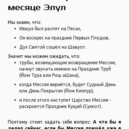
месяце Элул
Мы знаем, что:
Иешуа был распят на Песах,
Он воскрес на праздник Первых Плодов,
Дух Святой сошёл на Шавуот.
Значит мы можем ожидать, что:
трубы, возвещающие возвращение Мессии,
начнут звучать именно на Праздник Труб
(Йом Труа или Рош аШана),
когда Мессия вернётся, будет Судный День
или День Покрытия (Йом Киппур),
и после этого наступит Царство Мессии -
раскроется Праздник Кущей (Суккот).
Поэтому стоит задать себе вопрос:
А что бы я
делал сейчас, если бы Мессия пришёл уже в