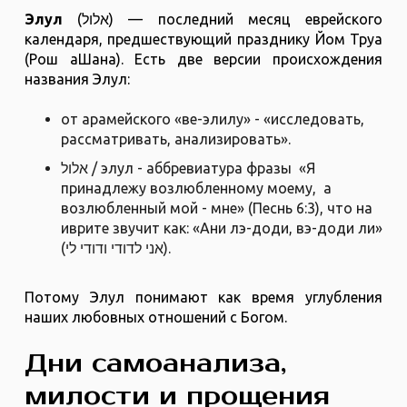
Элул
(אלול) — последний месяц еврейского
календаря, предшествующий празднику Йом Труа
(Рош аШана). Есть две версии происхождения
названия Элул:
от арамейского «ве-элилу» - «исследовать,
рассматривать, анализировать».
אלול / элул - аббревиатура фразы «Я
принадлежу возлюбленному моему, а
возлюбленный мой - мне» (Песнь 6:3), что на
иврите звучит как: «Ани лэ-доди, вэ-доди ли»
(אני לדודי ודודי לי).
Потому Элул понимают как время углубления
наших любовных отношений с Богом.
Дни самоанализа,
милости и прощения